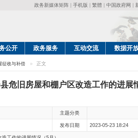
政务新媒体矩阵
|
手机版
|
繁體
|
中国政府网
|
新疆政府网
|
克
政务服务
互动交流
数据开放
政务要
补偿
»
正文
旧房屋和棚户区改造工作的进展情况（5月
主题分类
发布日期
2023-05-23 18:24
的进展情况（5月）
主 题 词
危旧房屋 棚户区改造 工作进展