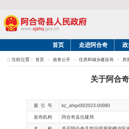
首页
走进阿合奇
政务公开
当前位置：
首页
»
政务公开
»
住房和城乡建设局
»
房屋征收与
关于阿合奇县危
索 引 号
kz_ahqx00/2023-00980
发布机构
阿合奇县住建局
名 称
关于阿合奇县危旧房屋和棚户区改造工作
文 号