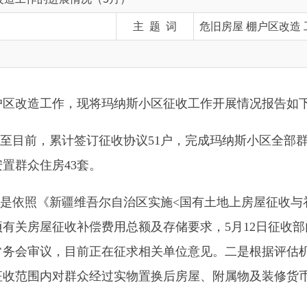
工作，现将玛纳斯小区征收工作开展情况报告如下：
前，累计签订征收协议51户，完成玛纳斯小区全部群众住房征收
住房43套。
照《新疆维吾尔自治区实施<国有土地上房屋征收与补偿条例>办
屋征收补偿费用总额及存储要求，5月12日征收部门拟定《关于
议，目前正在征求相关单位意见。二是根据评估机构对征收范围
围内对群众经过实物置换后房屋、附属物及装修货币补偿费、林
、移动、联通、广电、电力等单位和企业管线已完成线路迁移工作。
管县领导及自然资源、水利、林草、阿合奇镇等部门选定拆迁建