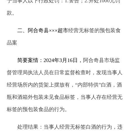
瓶和酒箱外包装未见食品标签，
当事人存在经营无
标签的预包装食品的行为。
处理结果：当事人
经营
无标签白酒的行为
，
违
反了
《中华人民共和国食品安全法》
第三十四条第
十一
项
的规定，依据
《中华人民共和国食品安全
法》
第一百二十五条第一款第二项
的规定，
给予
当
事人以下行政处罚：
1.没收
无标签的预包装
“内部特
供酒”
8瓶；2.并处5000元罚款。
三、阿合奇县
××
装饰店
销售不符合保障人体健
康和人身财产安全的行业标准和国家标准的产品案