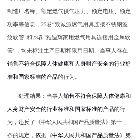
条的规定
，
依据
《中华人民共和国产品质量法》第
四十九条
的规定，
给予当事人以下行政处罚：
1.
没
收违法
销售的
燃气灶具
1台以及48卷“燃气用具连接
管”
；
2.处1982.4元罚款
。
四、
阿合奇县
××××商行在大众传播媒介发布烟
草广告案
简要案情：
2024年3月20日，
阿合奇县市场监
督管理局根据相关线索，在对当事人的广告发布情
况进行现场检查时，发现当事人在销售烟草时，
拍
摄视频并配有
“想吸啥烟你给我说”的文字在抖音
APP进行发布，当
事人存
在在
抖音
APP
发布烟草广