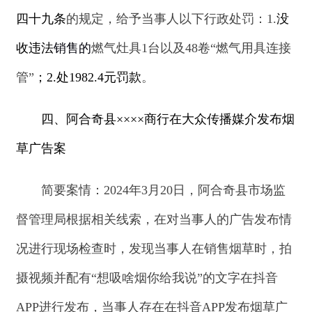
告
的行为
。
处理结果：
当事人在大众传播媒介发布烟草广
告的
行为，
违反了《中华人民共和国广告法》第二
十二条第一款
的规定
，
依据
《中华人民共和国广告
法》第五十七条第四项
的规定，
给予当事人以下行
政处罚：罚款
6000元
。
五、阿合奇县
××餐厅无食品经营许可证经营食
品案
简要案情：
2024年2月22日，
阿合奇县市场监
督管理局执法人员在日常监督检查时，发现当事人
在
未取得食品经营许可的情况下从事餐饮经营活