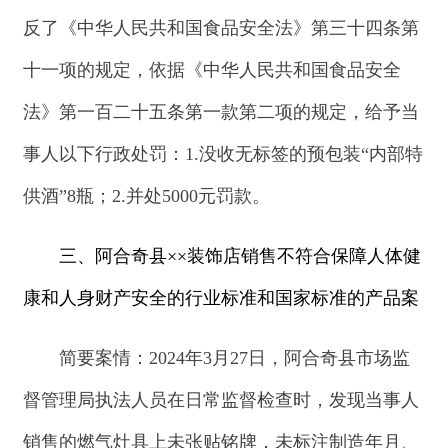
简要案情：
2024年3月27日，
阿合奇县市场监
督管理局执法人员在日常监督检查时，发现当事人
销售的
燃气灶具上未张贴铭牌，未标注制造年月、
制造厂名称、额定燃气供气压力、额定电压、额定
功率等信息
，
25卷“致诚源燃气用具连接不锈钢波
纹软管”和23卷“雅迪辉家用燃气用具连接用金属软
管”，均未标注生产日期和限用日期。
当事人存在
销售不符合保障人体健康和人身财产安全的行业标
准和国家标准的产品
的行为
。
处理结果：
当事人
销售不符合保障人体健康和
人身财产安全的行业标准和国家标准的产品
的行
为，
违反了
《中华人民共和国产品质量法》
第十三