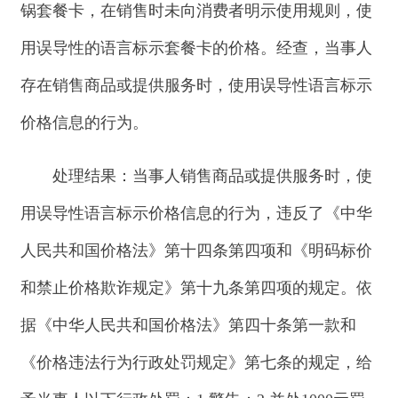
用误导性语言标示价格信息的行为，违反了
《
中华
人民共和国价格法
》第十四条
第四项和
《明码标价
和禁止价格欺诈规定》第十九条第四项的规定。
依
据《中华人民共和国价格法
》第四十条第一款和
《价格
违法行为行政处罚规定》第七条的规定，给
予
当事人以下行政处罚：
1.警告；2.并
处
1000元罚
款。
二、阿合奇县
×××超市
经营无标签的预包装食
品案
简要案情：
2024
年
3
月
16
日，
阿合奇县市场监
督管理局执法人员在日常监督检查时，
发现当事人
经营场所内的货架上摆放有，
“内部特供”白酒，
酒