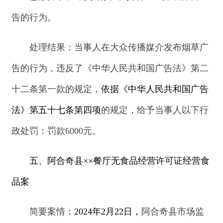
动，
当事人存在
未取得食品经营许可从事食品经营
活动的行为。
处理结果：
当事人
未取得食品经营许可从事食
品经营活动的行为，
违反了
《中华人民共和国食品
安全法》第三十五条第一款
的规定
，
依据《中华人
民共和国行政处罚法》第三十二条
的规定，
给予当
事人以下行政处罚：
1.没收违法所得2378元；2.并
处罚款10000元；罚没款金额合计12378元。
六、阿合奇县
××蔬果店经营超过保质期的食品
案
简要案情：
2024年1月15日，
阿合奇县市场监