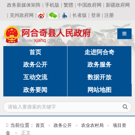
政务新媒体矩阵
|
手机版
|
繁體
|
中国政府网
|
新疆政府网
|
克州政府网
|
|
|
|
长者版
|
登录
|
注册
导航切换
首页
走进阿合奇
政务公开
政务服务
互动交流
数据开放
政务要闻
网站地图
当前位置：
首页
»
政务公开
»
农业农村局
»
项目资
金
»
正文