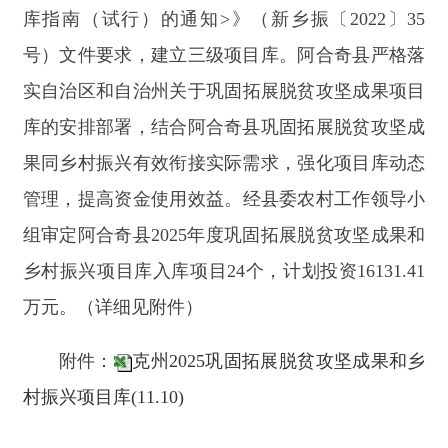
管理，提高资金使用效益。
经
县委农村工作领导小
组
审定阿合奇县
202
5
年度巩固拓展脱贫攻坚成果和
乡村振兴项目库入库项目
24个，计划投资16131.41
万元。（详细见附件）
附件：
克州2025巩固拓展脱贫攻坚成果和乡
村振兴项目库(11.10)
202
4
年
11
月
10
日
分享:
打印本页
关闭窗口