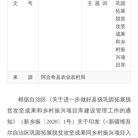
和乡
村振
兴项
目库
来 源
阿合奇县农业农村局
根据
自治区
《
关于进一步做好县级巩固拓展脱
贫攻坚成果和乡村振兴项目库建设管理工作的通
知
》（
新乡振
〔
2020
〕
1号
）
关于印发《
<新疆维吾
尔自治区巩固拓展脱贫攻坚成果同乡村振兴项目入
库指南（试行）的通知>》
（
新乡振
〔
2022
〕
35
号
）
文件要求，
建立三级项目库。
阿合奇县
严格
落
实
自治区和自治州
关于巩固拓展脱贫攻坚成果项目
库的安排部署
，
结合阿合奇县巩固拓展脱贫攻坚成
果同乡村振兴有效衔接实际需求，强化项目库动态