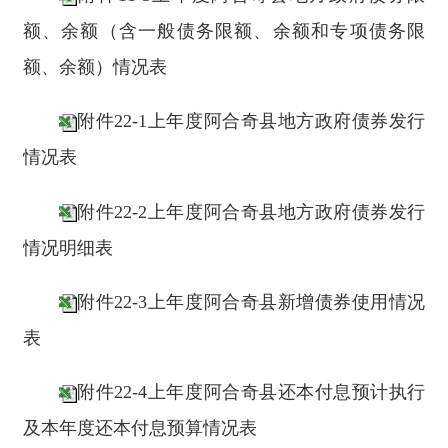
附件44-2上年度阿合奇县地方政府专项债券
项目表
分享:
打印本页
关闭窗口
主办：新疆阿合奇县人民政府办公室
承办：新疆阿合奇县政务服务和数字发
展中心
政府网站标识码：6530230001
新公网安备：65302302000001号
新ICP备16001989号
地 址：阿合奇县南大街 邮 编：843500
法律声明
电话：0908-5623856
关于我们
网站地图
政务新媒体矩阵
阿合奇县网信办监督电话：0908-
5620663