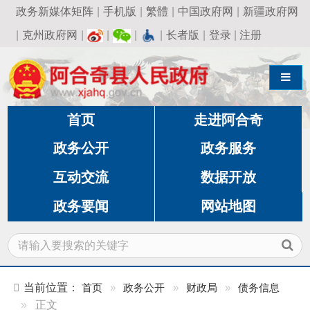
政务新媒体矩阵
|
手机版
|
繁體
|
中国政府网
|
新疆政府网
|
克州政府网
|
|
|
|
长者版
|
登录
|
注册
导航切换
首页
走进阿合奇
政务公开
政务服务
互动交流
数据开放
政务要闻
网站地图
当前位置：
首页
»
政务公开
»
财政局
»
债务信息
»
正文