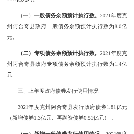
元。
三、上年度政府债券发行使用情况
202
1
年度
克州阿合奇县
发行政府债券
1.81
亿元
（新增债券
1.3
亿元、再融资债券
0.51
亿元），
（一）新增一般债券发行使用情况
。
202
1
年度
克州阿合奇县
发行新增一般债券
0.4
亿元
。
上述债券
资金主要用于
义务教育
、
其他设施
等领域
（详见附
件
2-3
）
。债券期限分别
10
年期，
债券
平均
利率
为
3.44
%
，债券
还本付息通过一般公共预算收入
偿
还。
（二）新增专项债券发行使用情况
。
202
1
年度
克州阿合奇县
发行新增专项债券
0.9
亿元，上述债券