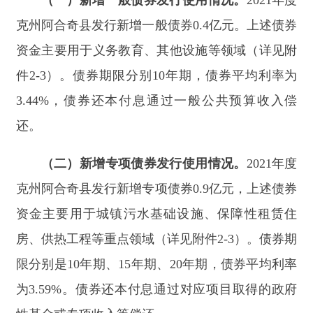
资金主要用
于城镇污水
基础设施、保障性
租赁住
房、供热
工程等重点领域
（详见附件
2-3
）
。债券期
限分别是
10
年期、
15
年期、
20
年期，债券平均利率
为
3.59%
。
债券还本付息
通过对应项目取得的政府
性基金或专项收入等偿还
。
（三）再融资债券发行使用情况
。
202
1
年度
克
州阿合奇县
发行再融资债券
0.51
亿元，上述债券资
金全部用于偿还到期政府债券本金
，
债券期限分别
是
5
年期
、
7
年期
，债券
平均
利率
为
3.25
%
。
四、上年度政府债券还本付息情况
202
1
年度
克州阿合奇县
政府债券还本付息
预计
执行数
0.97
亿元（
财政预算安排还本
0.14
亿元、再
融资债券用于还本
0.51
亿元、财政预算安排付息