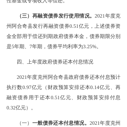
0.32
亿元）
。
（一）
一般债券还本付息情况
。
202
1
年度
克
州
阿合奇县
政府一般债券还本付息
预计执行数
0.94
亿
元（财政预算安排还本
0.14
亿元、再融资债券用于
还本
0.51
亿元、财政预算安排付息
0.29
亿元）
。
（二）专项债券还本付息情况
。
202
1
年度
克州
阿合奇
县
政府专项债券付息
预计执行数
0.03
亿元
。
五、
本年
度政府债券还本付息
情况
202
2
年度克州阿合奇县
政府债券还本付息预
算
数为
1.1
亿元（财政预算安排还本
0.16
亿元、再融资
债券用于还本
0.57
亿元、付息
0.37
亿元）
。