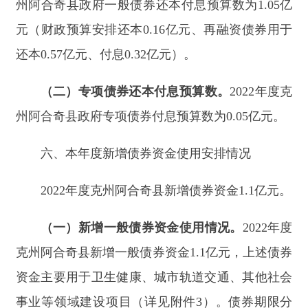
别是
10
年期，债券
平均
利率
为
3.06
%
，债券还本付
息资金已足额列入年初财政预算
，通过一般公共预
算收入偿还
。
（二）新增专项债券资金使用情况
。
202
2
年度
克州阿合奇县
新增专项债券资金
0
亿元。
七、上年度
克州阿合奇县
本级政府专项债务情
况
202
1
年度
克州阿合奇县
政府专项债券收入
0.0264
亿元、支出
0.9
亿元、还本付息
0.0264
亿元，
专项债券项目对应专项收入共计
0.0264
亿元。上述
债券资金主要用于
城镇污水
基础设施、保障性
租赁
住房、供热
工程等重点领域有一定收益的公益性政
府投资项目建设
（详见附件
4-2
）
。债券期限分别是