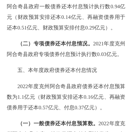
（一）一般债券还本付息预
算
数
。
202
2
年度
克
州阿合奇县
政府一般债券还本付息预
算
数为
1.05
亿
元（财政预算安排还本
0.16
亿元、再融资债券用于
还本
0.57
亿元、付息
0.32
亿元）
。
（二）专项债券还本付息预
算
数
。
202
2
年度
克
州阿合奇县
政府专项债券付息预
算
数为
0.05
亿元
。
六、
本
年度新增债券资金使用安排情况
202
2
年度
克州阿合奇县
新增债券资金
1.1
亿元。
（一）新增一般债券资金使用情况
。
202
2
年度
克州阿合奇县
新增一般债券资金
1.1
亿元，上述债券
资金主要用于
卫生健康、城市轨道交通、其他社会
事业
等领域
建设项目（详见附件
3
）
。债券期限分