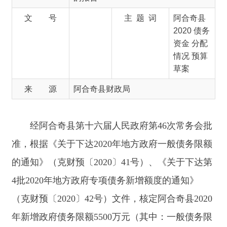
草案
来 源
阿合奇县财政局
经阿合奇县
第十六届
人民政府
第
46次常务会
批
准，
根据《关于下达
2020
年
地方政府一般债务限额
的通知
》（
克
财预
〔
20
20
〕
41
号）
、《关于下达第
4批2020年地方政府专项债务新增额度的通知》
（
克
财预
〔
20
20
〕
42
号）文件
，
核定阿合奇县20
20
年新增政府债
务限额
5500
万元
（其中：
一般债
务限
额
2500万元、专项债务限额3000万元
）
。
依照《地
方政府一般债券预算管理办法》（财预[2015]47
号）第八条“财政部门在省级财政部门下达的新增
一般债券规模内，编制预算调整方案，经本级同级
政府同意后报本级人大常委会审批”的规定，我受