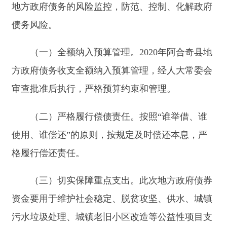
金用途，
不得将债券资金拨付单位实有账户或财政
专户
,原则上在3个月内全部形成实际支出，
年
末
不
准形成结转结余，避免资金沉淀，提高资金使用效
益。
（四）强化地方政府债务管理。
切实提高思想
认识，牢固树立“四个意识”，开好合法合规举债
的“前门”，稳步推进债券管理改革，严堵违法违规
举债的“后门”，决不允许在法定限额外以任何方式
举借债务。
以上报告，请予审议。
分享: