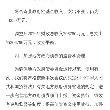
（一）全额纳入预算管理。
20
20
年
阿合奇县
地
方政府债务收支全额纳入预算管理，经人大常委会
审查批准后执行，严格预算约束和管理。
（二）严格履行偿债责任。
按照“谁举借、谁
使用、谁偿还”的原则，按规定及时偿还本息，严
格履行偿还责任。
（三）切实保障重点支出。
此次
地方政府债券
资金
要用于维护社会稳定、脱贫攻坚、供水、城镇
污水垃圾处理、城镇老旧小区改造等公益性项目支
出
，不得用于人员、
公用等
经常性支出，
严禁用于
个人发放工资、单位工作经费、发放养老金等社保
支出、支付利息，严禁用于企业注册资本金、补贴
及偿债、企业经营性项目等，
不能擅自改变债券资