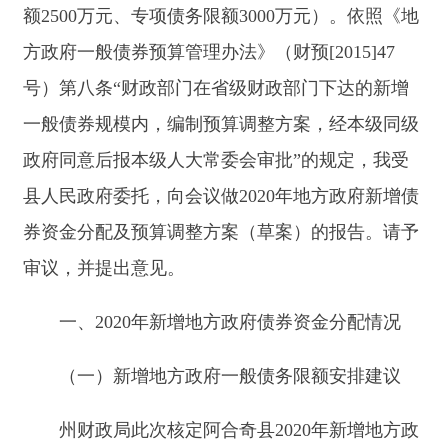
县人民政府委托，向会议做20
20
年地方政府新增债
券资金
分配及预算调整
方案（草案）
的报告。请予
审议，并提出意见。
一
、20
20
年新增地方政府债
券资金分配情况
（一）新增地方政府一般债务限额安排建议
州财政局此次核定阿合奇县
2020年新增地方政
府一般债务限额2500万元，
分配的具体项目是
：阿
合奇县
ZYJNJYPXZX
建设项目及附属工程
500万
元、阿合奇县BJGK建设项目600万元、阿合奇县色
帕巴依乡阿果依村山洪防治工程300万元、阿合奇
县库兰萨日克乡恰勒马提苏河治理工程800万元、
阿合奇县库兰萨日克中型灌区玉山古西引水枢纽维