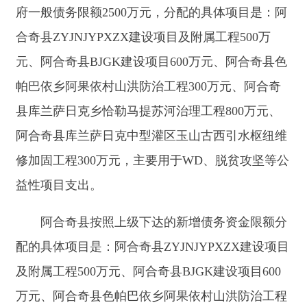
修加固工程300万元，主要用于WD、脱贫攻坚等公
益性项目支出。
阿合奇县按照上级下达的新增债务资金限额分
配的具体项目是：
阿合奇县
ZYJNJYPXZX
建设项目
及附属工程
500万元、阿合奇县BJGK建设项目600
万元、阿合奇县色帕巴依乡阿果依村山洪防治工程
300万元、阿合奇县库兰萨日克乡恰勒马提苏河治
理工程800万元、阿合奇县库兰萨日克中型灌区玉
山古西引水枢纽维修加固工程300万元。
（二）
新增地方政府专项债务限额安排建议
州财政局此次核定阿合奇县
2020年
地方政府专
项债务
限额
3000万元，
分配的具体项目是
：
克州阿
合奇县中水利用建设项目1000万元、阿合奇县佳朗