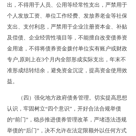
打印本页
关闭窗口
主办：新疆阿合奇县人民政府办公室
承办：新疆阿合奇县政务服务和数字发
展中心
政府网站标识码：6530230001
新公网安备：65302302000001号
新ICP备16001989号
地 址：阿合奇县南大街 邮 编：843500
法律声明
电话：0908-5623856
关于我们
网站地图
政务新媒体矩阵
阿合奇县网信办监督电话：0908-
5620663