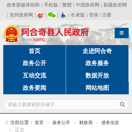
政务新媒体矩阵
|
手机版
|
繁體
|
中国政府网
|
新疆政府网
|
克州政府网
|
|
|
|
长者版
|
登录
|
注册
导航切换
首页
走进阿合奇
政务公开
政务服务
互动交流
数据开放
政务要闻
网站地图
当前位置：
首页
»
政务公开
»
财政局
»
债务信息
»
正文