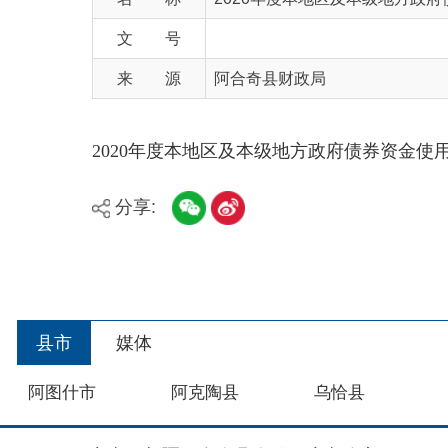
来 源
阿合奇县财政局
2020年度本地区及本级地方政府债券资金使用安排.xl
分享:
县市
媒体
阿图什市
阿克陶县
乌恰县
主办：新疆阿合奇县人民政府办公室
承办：新疆阿合奇县政务服务和数字发展中心
政
新公网安备：65302302000001号
新ICP备160
地 址：阿合奇县南大街 邮 编：843500
法律声明
关于我们
网站地图
政务新媒体矩阵