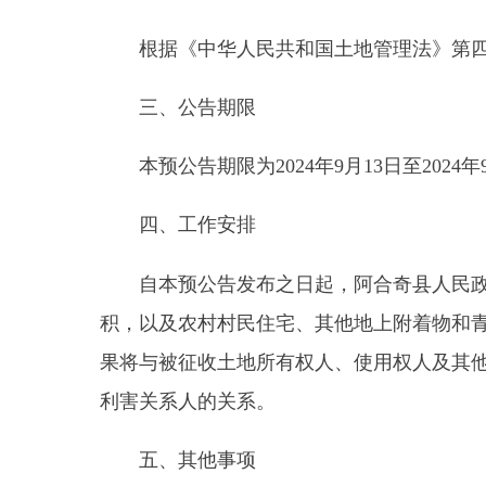
本预公告期限为
2024
年
9
月
13
日至
2024
年
9
月
29
日
四、工作安排
自本预公告发布之日起，阿合奇县人民政府将组
积，以及农村村民住宅、其他地上附着物和青苗等的
果将与被征收土地所有权人、使用权人及其他相关权
利害关系人的关系。
五、其他事项
自本拟征收土地公告发布之日起，任何单位和个
联系人：陈绪荣 电话：
0908-5623005
特此公告。