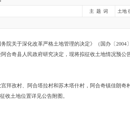
于深化改革严格土地管理的决定》（国办〔
2004
〕
28
号）和《自
县人民政府研究决定，现将拟征收土地情况预公告如下：
村、阿合塔拉村和苏木塔什村，阿合奇镇佳朗奇村和皮羌村，哈
地位置详见公告附图。
的规定，
由政府组织实施的交通等基础设施建设需要用地的
，符