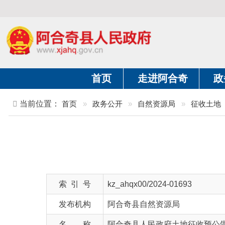
首页
走进阿合奇
政务公开
当前位置：
首页
»
政务公开
»
自然资源局
»
征收土地
»
正
阿
索 引 号
kz_ahqx00/2024-01693
发布机构
阿合奇县自然资源局
名 称
阿合奇县人民政府土地征收预公告
文 号