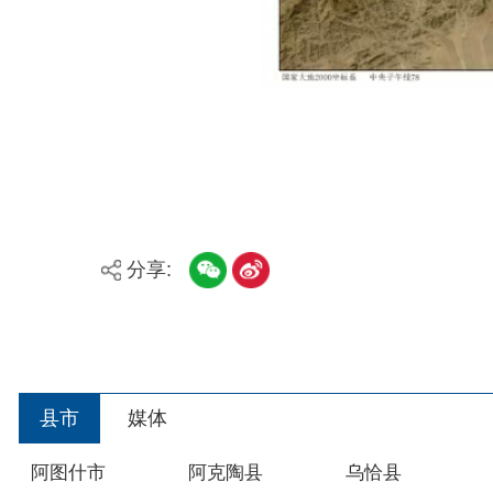
县市
媒体
阿图什市
阿克陶县
乌恰县
主办：新疆阿合奇县人民政府办公室
承办：新疆阿合奇县政务服务和数字发展中心
政
新公网安备：65302302000001号
新ICP备160
地 址：阿合奇县南大街 邮 编：843500
法律声明
关于我们
网站地图
政务新媒体矩阵
阿合奇县网信办监督电话：0908-5620663