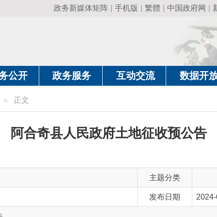
政务新媒体矩阵
|
手机版
|
繁體
|
中国政府网
|
新疆政府网
|
克
政务服务
互动交流
数据开放
政务要
文
合奇县人民政府土地征收预公告
主题分类
发布日期
2024-09-13 10:49
主 题 词
土地 征收 预公告