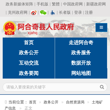
政务新媒体矩阵
|
手机版
|
繁體
|
中国政府网
|
新疆政府网
|
克州政府网
|
|
|
|
长者版
|
登录
|
注册
导航切换
首页
走进阿合奇
政务公开
政务服务
互动交流
数据开放
政务要闻
网站地图
当前位置：
首页
»
政务公开
»
自然资源局
»
土地矿
产信息
»
正文