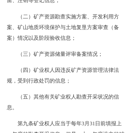
第九条矿业权人应当于每年
3
月
31
日前填报上
一年度的勘查开采信息；但是，上一年度设立的矿
业权至最迟填报日不满六个月的除外。
县级以上人民政府自然资源主管部门应当于勘
查开采信息产生之日起三十日内填报。
第十条矿业权人勘查开采信息填报、公示，应
当遵守有关保护国家秘密、商业秘密、个人隐私、
个人信息等法律、行政法规的规定。
第十一条省级以上人民政府自然资源主管部门
可以按照“双随机、一公开”监管要求，随机抽取一
定比例的勘查项目和矿山，制定核查方案并组织实
施矿业权人勘查开采信息公示情况核查工作。