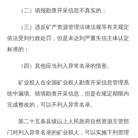
门应当加强认定严重失信主体相关信息与全国信用
信息共享平台等其他部门间信息的互联共享，依照
法律法规等相关规定实施联合惩戒。
第二十九条县级以上人民政府自然资源主管部
门工作人员在矿业权人勘查开采信息管理工作中玩
忽职守、滥用职权、徇私舞弊，构成犯罪的，依法
追究刑事责任；尚不构成犯罪的，依法给予处分。
第三十条本办法自
2024
年
7
月
1
日起施行。
分享:
打印本页
关闭窗口