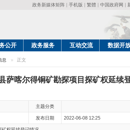
政务新媒体矩阵
|
手机版
|
繁體
|
中国政府网
|
新疆政府网
|
克
政务服务
互动交流
数据开放
政务要
正文
喀尔得铜矿勘探项目探矿权延续登记情况
主题分类
发布日期
2022-06-08 12:25
续登记情况
主 题 词
萨喀尔得铜矿勘探项目探矿权延续登记情况