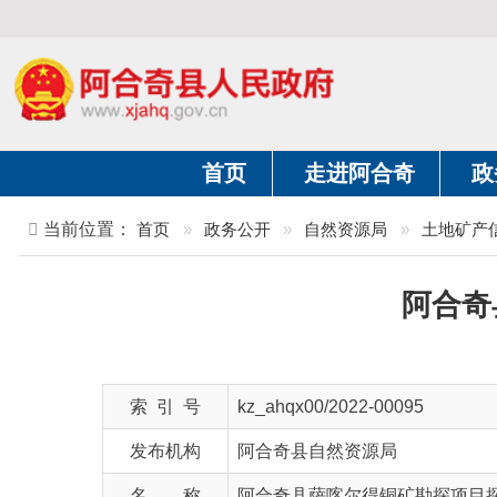
首页
走进阿合奇
政务公开
当前位置：
首页
»
政务公开
»
自然资源局
»
土地矿产信息
»
阿合奇县萨
索 引 号
kz_ahqx00/2022-00095
发布机构
阿合奇县自然资源局
名 称
阿合奇县萨喀尔得铜矿勘探项目探矿权延
文 号