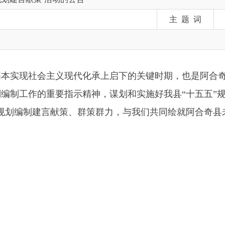
基本实现社会主义现代化承上启下的关键时期，也是阿合奇县塑造新动
作的重要指示精神，谋划和实施好我县“十五五”规划，决定开展“
编制建言献策、群策群力，与我们共同绘就阿合奇县未来五年发展
聚焦阿合奇县工业经济“三大布局”“四大产业”战略部署，结合
治党、城乡融合、科技创新、产业发展、乡村振兴、基础设施、
面提出意见建议。