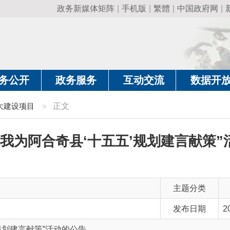
政务新媒体矩阵
|
手机版
|
繁體
|
中国政府网
|
新疆政府网
|
克
政务服务
互动交流
数据开放
政务要
目
»
正文
阿合奇县‘十五五’规划建言献策”活动的公
主题分类
发布日期
2025-10-20 11:19
献策”活动的公告
主 题 词