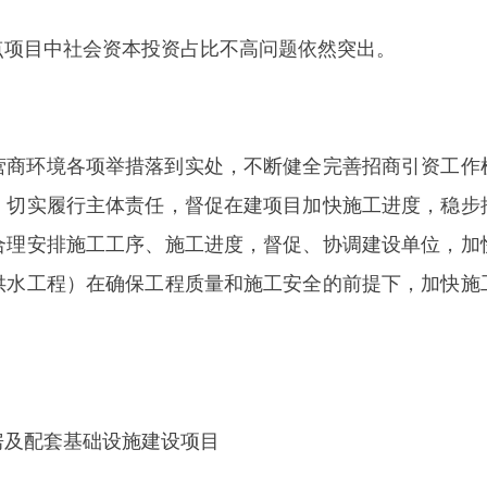
境各项举措落到实处，不断健全完善招商引资工作机制，助推社
履行主体责任，督促在建项目加快施工进度，稳步推进在建项目
排施工工序、施工进度，督促、协调建设单位，加快施工组织。
程）在确保工程质量和施工安全的前提下，加快施工进度，为阿
基础设施建设项目
事务管理中心，规划安置房共计400套（安置户数372户需分房3
、绿化、硬化、消防、停车场等基础设施建设；篮球场、体育器材
0万元，年度计划投资5500万元。
资源局加强与自治区相关厅局的沟通协调。目前，该项目建设用地
制处最终审核。