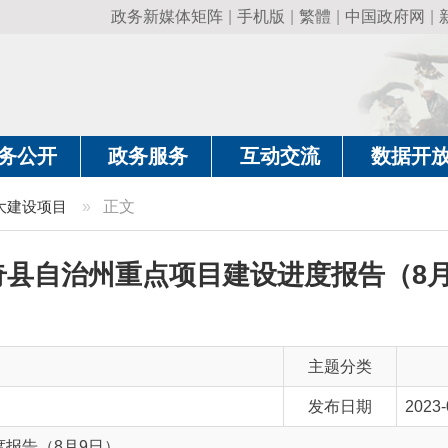
政务新媒体矩阵
|
手机版
|
繁體
|
中国政府网
|
新疆政府网
|
克
政务服务
互动交流
数据开放
政务要
目
»
正文
治州重点项目建设进度报告（8月9日）
主题分类
发布日期
2023-08-19 18:23
8月9日）
主 题 词
重点项目