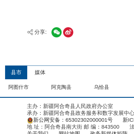
县市
媒体
阿图什市
阿克陶县
乌恰县
主办：新疆阿合奇县人民政府办公室
承办：新疆阿合奇县政务服务和数字发展中心
政
新公网安备：65302302000001号
新ICP备160
地 址：阿合奇县南大街 邮 编：843500
法律声明
关于我们
网站地图
政务新媒体矩阵
阿合奇县网信办监督电话：0908-5620663