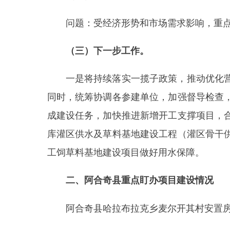
一是将持续落实一揽子政策，推动优化营商环
同时，统筹协调各参建单位，加强督导检查，切实
成建设任务，加快推进新增开工支撑项目，合理安
库灌区供水及草料基地建设工程（灌区骨干供水工
工饲草料基地建设项目做好用水保障。
二、阿合奇县重点盯办项目建设情况
阿合奇县哈拉布拉克乡麦尔开其村安置房及配套
1.项目概况：项目建设单位为阿合奇县水库移民
住宅总建筑面积34037平方米；配套相关供排水
16间，建筑面积1400平方米。项目概算总投资1365
2.项目进展情况：督促项目建设单位，县自然
个处（室）审核，并于8月9日通过国土空间用途管