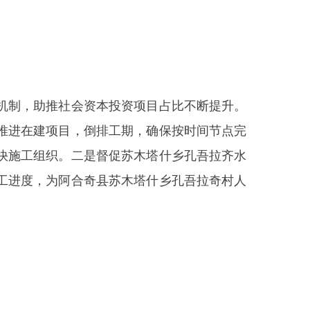
会资本投资项目占比不断提升。
，倒排工期，确保按时间节点完
二是督促苏木塔什乡孔吾拉齐水
合奇县苏木塔什乡孔吾拉奇村人
90套），地上三层、地下一层，
、无障碍设施等；新建服务用房
报批已通过自然资源厅下属10