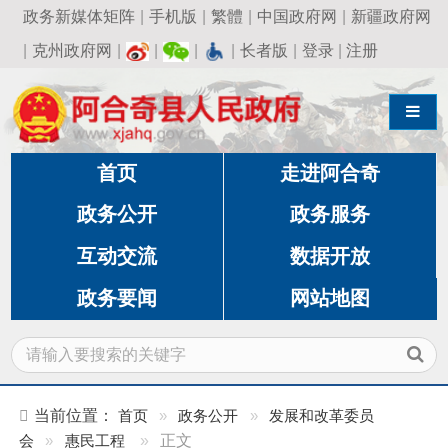
政务新媒体矩阵
|
手机版
|
繁體
|
中国政府网
|
新疆政府网
|
克州政府网
|
|
|
|
长者版
|
登录
|
注册
导航切换
首页
走进阿合奇
政务公开
政务服务
互动交流
数据开放
政务要闻
网站地图
当前位置：
首页
»
政务公开
»
发展和改革委员
会
»
惠民工程
»
正文