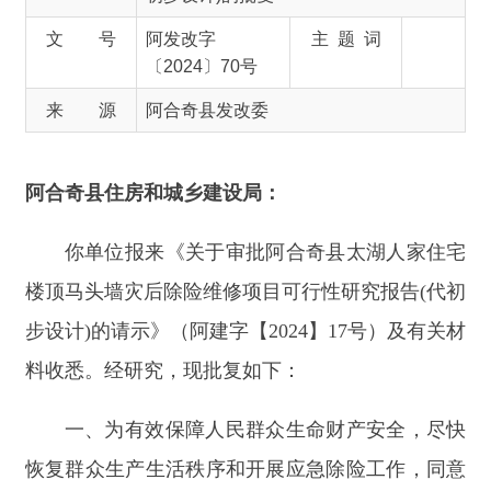
阿合奇县住房和城乡建设局
：
你单位
报来《关于审批阿合奇县太湖人家住宅
楼顶马头墙灾后除险维修项目可行性研究报告
(代初
步设计)的请示》（
阿建字【
2024】17号
）及有关材
料收悉。经研究，现批复如下：
一、
为有效保障人民群众生命财产安全，尽快
恢复群众生产生活秩序和开展应急除险工作
，
同意
实施阿合奇县太湖人家住宅楼顶马头墙灾后除险维
修项目（项目代码
2405-653023-17-01-678084）
。
二、项目建设地点为
阿合奇县佳朗奇。
三、项目建设规模及主要建设内容
为：
1、