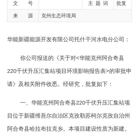
华能新疆能源开发有限公司托什干河水电分公司：
你公司报送的《关于对
<
华能克州阿合奇县
220
千伏升压汇集站项目环境影响报告表
>
的审批申
请》及相关附件收悉。经研究，批复如下：
一、华能克州阿合奇县
220
千伏升压汇集站项
目位于新疆维吾尔自治区克孜勒苏柯尔克孜自治州
阿合奇县哈拉布拉克乡。本项目建设性质为新建。
永久占地：
29931m2
。主体工程建设内容：项目规
划建设
3
㗼/font>
240MVA
，本期建设
2
㗼/font>
240MVA
，选用三相三卷有载调压变压器；
1#
主变
35kV
侧装设
1
台
50Mvar
调相机和
1
组容量