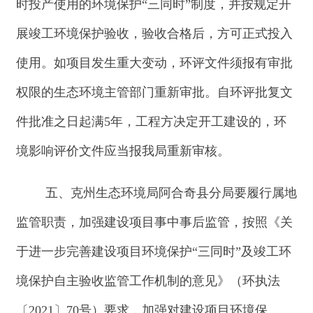
2025
年
8
月
22
日
分享:
打印本页
关闭窗口
主办：新疆阿合奇县人民政府办公室
承办：新疆阿合奇县政务服务和数字发
展中心
政府网站标识码：6530230001
新公网安备：65302302000001号
新ICP备16001989号
地 址：阿合奇县南大街 邮 编：843500
法律声明
电话：0908-5623856
关于我们
网站地图
政务新媒体矩阵
阿合奇县网信办监督电话：0908-
5620663