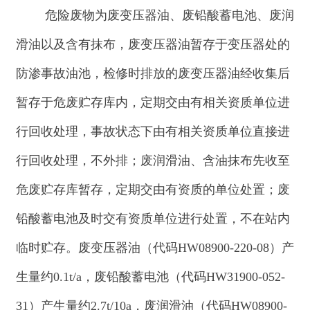
账，在线办理电子转移联单。
（七）严格落实电磁辐射污染防治措施。项目
设计、施工中应采取控制线高或与环境保护目标水
平距离的措施，确保环境保护目标工频电场强度、
工频磁感应强度符合《电磁环境控制限值》
（
GB8702-2014
）的要求。运营期制定安全操作规
程，加强员工电磁辐射基础知识培训，在检查带电
维修过程中，尽可能减少暴露在电磁场中的时间，
设立电磁防护安全警示标志，禁止无关人员靠近带
电架构等。
（八）强化环境风险防范和应急措施。加强项