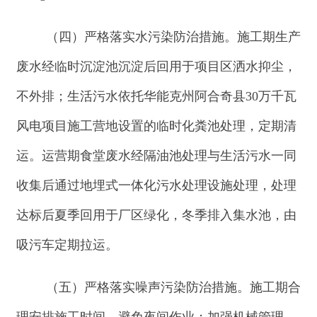
强对设备维修保养，严格按操作规范使用各类机
械，执行《建筑施工场界环境噪声排放标准》
（
GB12523-2011
）。运营期选用低噪声设备；加强
升压汇集站的机械维护和管理工作，减小相关机械
因素产生的噪声；加强升压汇集站的日常保养和维
护，使其良好运行，经过建筑物的隔声降噪处理及
距离衰减，厂界噪声满足《工业企业厂界噪声标
准》（
GB12348-2008
）中
2
类标准。
（六）严格落实固体废物污染防治措施。施工
期工程土石方开挖并回填后剩余的土方，全部用于
防洪设施建设及站址整平；损坏的组件等返还厂家
回收和再利用，废弃的电线包装材料集中收集，能