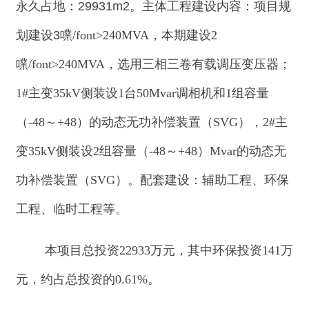
（
-48
～
+48
）的动态无功补偿装置（
SVG
），
2#
主
变
35kV
侧装设
2
组容量（
-48
～
+48
）
Mvar
的动态无
功补偿装置（
SVG
）。配套建设：辅助工程、环保
工程、临时工程等。
本项目总投资
22933
万元，其中环保投资
141
万
元，约占总投资的
0.61%
。
二、根据新疆绿境天宸环保科技有限公司编制
的《华能克州阿合奇县
220
千伏升压汇集站项目环
境影响报告表》（以下简称《报告表》）评价结论
及克州生态环境局阿合奇县分局对《报告表》的初
审意见（阿环初审函〔
2025
〕
8
号）结论，在严格
落实《报告表》提出的各项环境保护措施后，项目