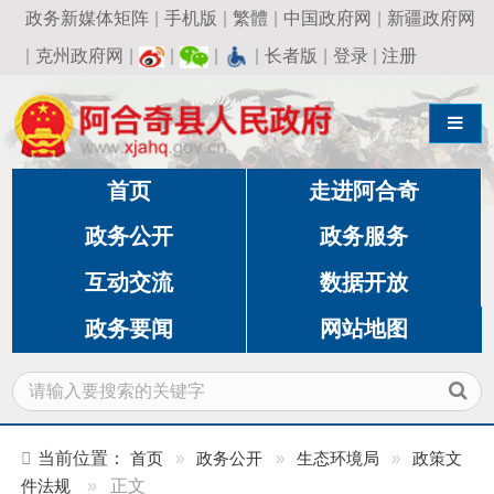
政务新媒体矩阵
|
手机版
|
繁體
|
中国政府网
|
新疆政府网
|
克州政府网
|
|
|
|
长者版
|
登录
|
注册
导航切换
首页
走进阿合奇
政务公开
政务服务
互动交流
数据开放
政务要闻
网站地图
当前位置：
首页
»
政务公开
»
生态环境局
»
政策文
件法规
»
正文