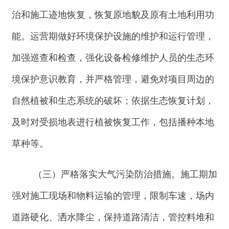
道路硬化、洒水降尘，保持道路清洁，管控料堆和
渣土堆放；对易起尘的临时堆土、运输过程中的散
体材料或废弃物等采取密闭式防尘布（网）进行苫
盖，施工面集中且有条件的地方采取洒水降水等有
效措施；对裸露地面进行硬化和覆盖；施工现场禁
止将包装物、可燃垃圾等固体废弃物就地焚烧。加
强保养使机械、设备状态良好；汽车运输的粉状材
料表面应加盖篷布、封闭运输，防止飞散、掉落。
运营期规范
SF6
气体的使用和排放；食堂油烟经过
油烟净化器处理满足《饮食业油烟排放标准（试
行）》（
GB18483-2001
）油烟最高允许排放浓度
≤
2mg/m3
标准后通过烟道引至屋顶排放。