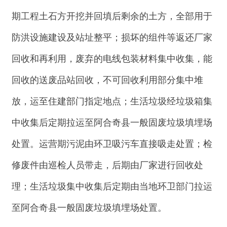
行回收处理，不外排；废润滑油、含油抹布先收至
危废贮存库暂存，定期交由有资质的单位处置；废
铅酸蓄电池及时交有资质单位进行处置，不在站内
临时贮存。废变压器油（代码
HW08900-220-08
）产
生量约
0.1t/a
，废铅酸蓄电池（代码
HW31900-052-
31
）产生量约
2.7t/10a
，废润滑油（代码
HW08900-
214-08
）产生量约
0.2t/a
，含油抹布（代码
HW49900-041-49
）产生量约
0.01t/a
。危废贮存库应
按照《危险废物贮存污染控制标准》（
GB18597-
2023
）规定处置和管理，并按《危险废物管理计划
和管理台账制定技术导则》中相关要求，及时在线
填报危险废物管理计划，规范建立并运行危废台