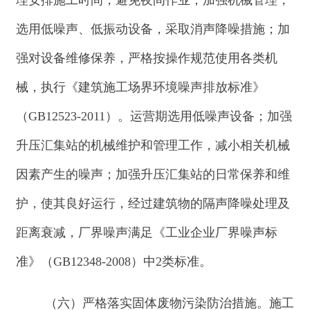
回收的送废品站回收，不可回收利用部分集中堆
放，运至住建部门指定地点；生活垃圾经垃圾箱集
中收集后定期拉运至阿合奇县一般固废垃圾填埋场
处置。运营期污泥由环卫吸污车直接吸走处置；检
修废件由巡检人员带走，后期由厂家进行回收处
理；生活垃圾集中收集后定期由当地环卫部门拉运
至阿合奇县一般固废垃圾填埋场处置。
危险废物为废变压器油、废铅酸蓄电池、废润
滑油以及含有抹布，废变压器油暂存于变压器处的
防渗事故油池，检修时排放的废变压器油经收集后
暂存于危废贮存库内，定期交由有相关资质单位进
行回收处理，事故状态下由有相关资质单位直接进