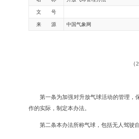
来 源
中国气象网
（
2020
第一条
为加强对升放气球活动的管理，保障航
作的实际，制定本办法。
第二条
本办法所称气球，包括无人驾驶自由气球
无人驾驶自由气球，是指无动力驱动、无人操纵
系留气球，是指系留于地面物体上、直径大于
1