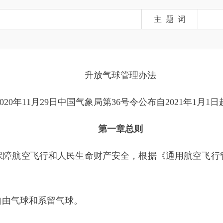
升放气球管理办法
年11月29日中国气象局第36号令公布自2021年
1月1日起施行）
第一章
总
则
空飞行和人民生命财产安全，根据《通用航空飞行管制条例》及
和系留气球。
、轻于空气、总质量大于
4千克自由漂移的充气物体。
.8米或者体积容量大于3.2立方米、轻于空气的充气物体。