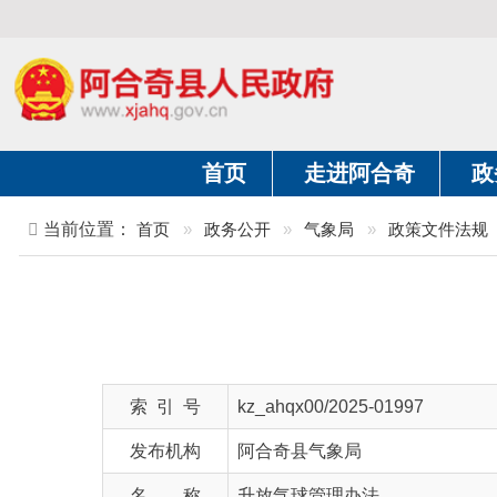
首页
走进阿合奇
政务公开
当前位置：
首页
»
政务公开
»
气象局
»
政策文件法规
»
正
索 引 号
kz_ahqx00/2025-01997
发布机构
阿合奇县气象局
名 称
升放气球管理办法
文 号