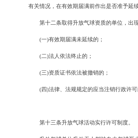
第十三条
升放气球活动实行许可制度。
升放气球单位升放无人驾驶自由气球至少提前
构）提出申请，并按要求如实填写升放气球作业申报
第十四条
申请材料不齐全或者不符合有关规定
一款第一项、第二项、第三项、第五项的规定，决定
第十五条
受理申请的许可机构应当按照职责，
构应当自受理申请之日起两日内作出书面行政许可决
许可机构依法作出不予行政许可的书面决定，应
取消升放活动的，升放气球单位应当及时向许
请。