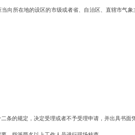
规定，决定受理或者不予受理申请，并出具书面凭证。不予受理
派两名以上工作人员进行现场核查。
机构应当自受理申请之日起二十日内作出行政许可决定，自决定
不能作出决定的，经本级气象主管机构负责人批准，可以延长十
应当说明理由，并告知申请单位依法享有申请行政复议或者提起
并实行年度报告制度。取得资质的单位，应当在每年的六月底前