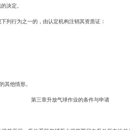
五日、升放系留气球至少提前两日向升放所在地的县级以上地方
表。
的，许可机构应当当场告知申请单位需要补正的全部内容，并按
受理或者不予受理申请，出具书面凭证。不予受理申请的，应当
对申请单位的资质、升放环境、升放期间的气象条件等条件进行
定。
当说明理由，并告知申请单位依法享有申请行政复议或者提起行
可机构报告；更改升放时间、地点或者数量的，升放气球单位