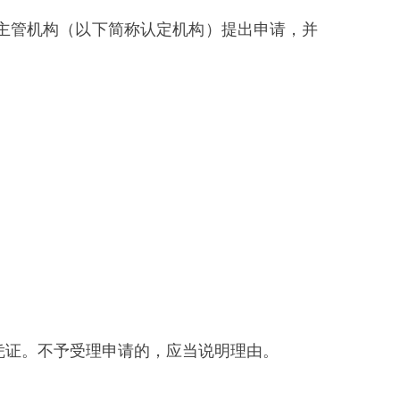
申请的，应当说明理由。
之日起十日内向申请单位颁发加
日，并将延长期限的理由告知申
行政诉讼的权利。
将上一年度升放气球年度报告报