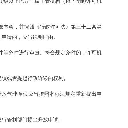
出升放申请。
除外。
擦和缠绕等；