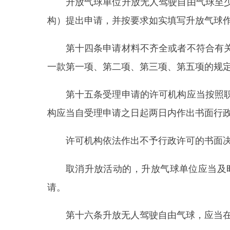
第十六条
升放无人驾驶自由气球，应当在拟升放
第十七条
升放气球活动必须在许可机构批准的范
禁止在依法划设的机场范围内和机场净空保护区
第十八条
升放气球必须符合下列安全要求：
(一)储运气体及充灌、回收气球必须严格遵守
(二)升放气球的地点应当与高大建筑物、树木
(三)在升放气球的球体及其附属物上必须设置识
(四)升放气球必须符合适宜的气象条件；
(五)系留气球升放的高度不得高于地面150米
(六)升放系留气球必须确保系留牢固；