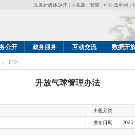
政务新媒体矩阵
|
手机版
|
繁體
|
中国政府网
|
新疆政府网
|
克
政务服务
互动交流
数据开放
政务要
文
升放气球管理办法
主题分类
发布日期
2026-06-17 01:11
主 题 词