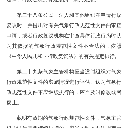
定和监督管理另有规定的，可以参照执行。
第三十三条
本办法自
2021
年
1
月
1
日起施行。
2011
年
9
月
30
日公布的中国气象局第
23
号令《气象
规范性文件管理办法》同时废止。
分享:
打印本页
关闭窗口
主办：新疆阿合奇县人民政府办公室
承办：新疆阿合奇县政务服务和数字发
展中心
政府网站标识码：6530230001
新公网安备：65302302000001号
新ICP备16001989号
地 址：阿合奇县南大街 邮 编：843500
法律声明
电话：0908-5623856