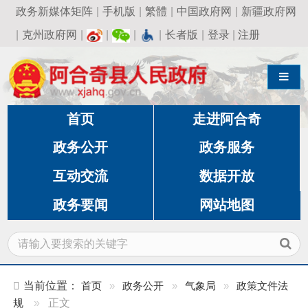
政务新媒体矩阵
|
手机版
|
繁體
|
中国政府网
|
新疆政府网
|
克州政府网
|
|
|
|
长者版
|
登录
|
注册
导航切换
首页
走进阿合奇
政务公开
政务服务
互动交流
数据开放
政务要闻
网站地图
当前位置：
首页
»
政务公开
»
气象局
»
政策文件法
规
»
正文