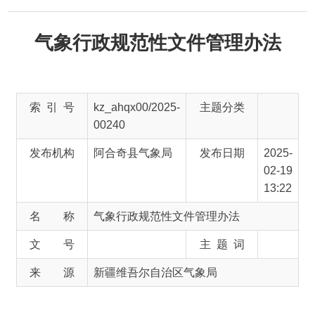
气象行政规范性文件管理办法
索 引 号
kz_ahqx00/2025-
主题分类
00240
发布机构
阿合奇县气象局
发布日期
2025-
02-19
13:22
名 称
气象行政规范性文件管理办法
文 号
主 题 词
来 源
新疆维吾尔自治区气象局
气象行政规范性文件管理办法
（
2020
年
11
月
29
日中国气象局第
39
号令公布自
2021
年
1
月
1
日起施行）