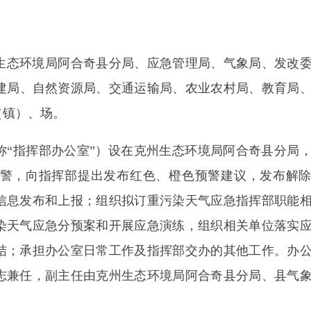
担
办公室日常工作及
指挥部交办的其他工作。
办公室
主任
，副主任
由
克州生态环境局阿合奇县分局、
县
气象局分管
会同县指挥部办公室
组织
广播、电视、网络和新媒体平台
强公众的防范意识和相关心理准备，提高公众防范能力；
对不实信息、负面舆论迅速辟谣、疏导，稳定公众情绪
。
公室的日常工作，负责大气环境质量监测预报，建立区域
，
各部门加强工业企业环境监管和秸秆禁烧工作，对排放
防重污染天气发生。指导拟定在不同预警等级下需要降低