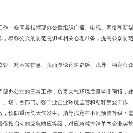
启动的应急响应等级，对应急减排清单内企业实施限产、
查，汇总限产、停产对工业生产造成的影响情况
。
积极向
其他事项。
发的事故灾害协调处置工作
，配合州应急管理部门推进
跨
。会同交通运输、公安等有关部门做好危险化学品及烟花
的安全生产工作，指导各
乡（镇）、场，
各部门应对重污
安全生产监督管理和综合协调处置工作
。
完成指挥部交办
；完善城
乡
气象监测网络建设，加强气象预报能力建设，
天气预报会商，配合做好重污染天气预报、预警
。
根据天
的其他事项。
电力保障工作
。
指导制定重污染天气公共交通系统的优惠