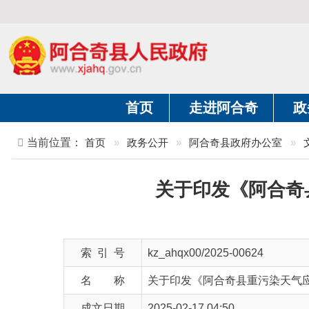
首页
走进阿合奇
政务公开
当前位置：
首页
»
政务公开
»
阿合奇县政府办公室
»
文件
»
关于印发《阿合奇县重
索 引 号
kz_ahqx00/2025-00624
名 称
关于印发《阿合奇县重污染天气应急预案
成文日期
2025-02-17 04:50
文 号
阿政办发〔 2025〕 1号