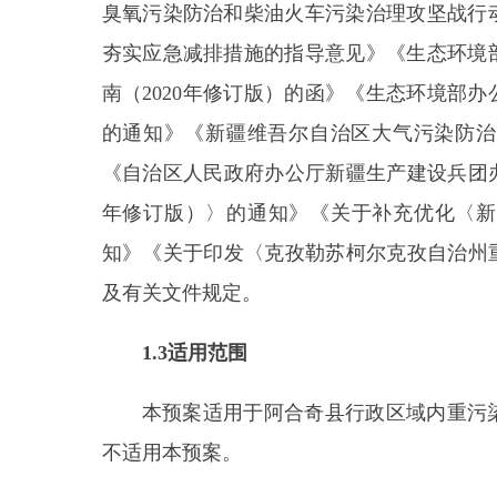
年修订版）〉的通知》《关于补充优化〈新疆维吾
知》《关于印发〈克孜勒苏柯尔克孜自治州重污染
及有关文件规定。
1.3
适用范围
本预案适用于阿合奇县行政区域内重污染天气
不适用本预案。
1.4
工作原则
（
1
）
以人为本
，
积极预防
。秉持以人民为中心
对工作的出发点，
加强日常监测与管理，
科学制定响
（
2
）区域统筹、属地管理。阿合奇县重污染天
应对工作，各
乡（镇）、场
负责本
辖区
的重污染天
对，积极做好重污染天气应急处置工作。