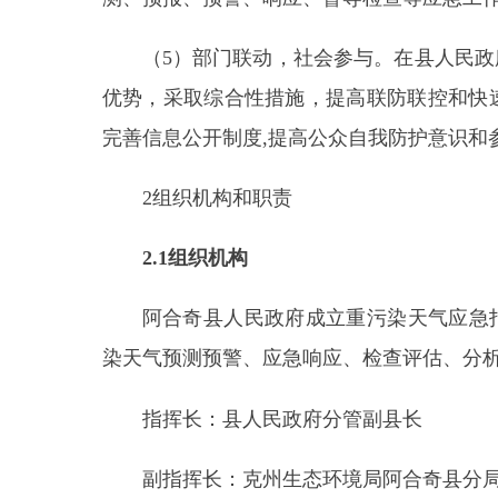
染天气预测预警、应急响应、检查评估
、分析总结
等
指
挥
长：县人民政府分管副县长
副指挥长：克州生态环境局阿合奇县分局
主要负
各乡（镇）、场分管负责同志
成员单位：县委宣传部、网信办
，
克州生态环
局、
国资委
、
卫健委
、公安局、财政局、
住建局
、
司、电信公司、联通公司，
供电公司、各乡（镇）
、
重污染天气应急指挥部办公室（以下简称
“指
责贯彻指挥部指令和部署
；
组织发布黄色预警，向
息；
组织重污染天气预警会商
、研判、
相关信息
发
项、部门应急预案，指导成员单位制定重污染天气