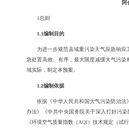
1.1
编制目的
为进一步规范县域重污染天气应急响应工作，
急
处置
高效、有序，最大限度减缓大气污染程度，
域
实际，制定本预案。
1.2
编制依据
依据《中华人民共和国大气污染防治法》《中
办法》《中共中央
国务院关于深入打好污染防治攻
《环境空气质量指数（
AQI
）技术规定（试行）》（
臭氧污染防治和柴油火车污染治理攻坚战行动方案
夯实应急减排措施的指导意见》《生态环境部办公
南（
2020
年修订版
）的函》《生态环境部办公厅关
的通知》《新疆维吾尔自治区大气污染防治条例》
《自治区人民政府办公厅新疆生产建设兵团办公厅