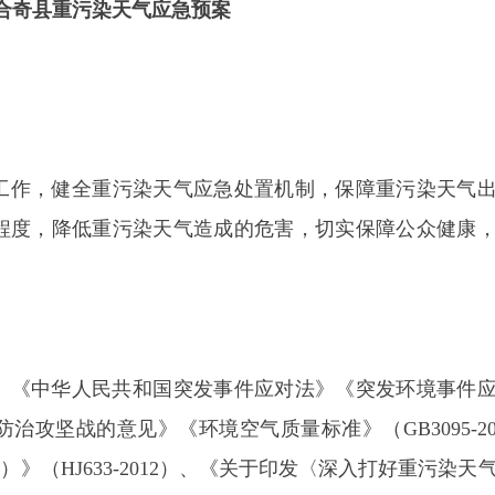
健全重污染天气应急处置机制，
保障
重污染天气出现时应
降低重污染天气造成的危害，切实保障公众
健康
，结合
县
华人民共和国突发事件应对法》《突发环境事件应急管理
坚战的意见》《环境空气质量标准》（
GB3095-2012
）、
HJ633-2012
）、
《关于印发
〈深入打好重污染天气消除、
〉的通知
》《生态环境部办公厅关于加强重污染天气应对
厅关于印发重污染天气重点行业应急减排措施制定技术指
于印发重污染天气重点行业绩效分级及减排措施补充说明
《新疆维吾尔自治区突发事件预警信息发布管理办法》
关于印发〈新疆维吾尔自治区重污染天气应急预案（
2023