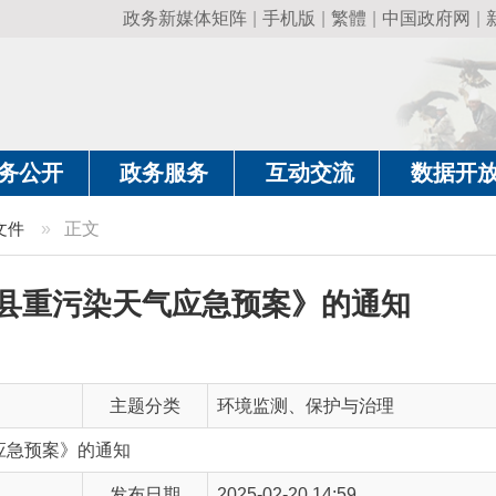
政务新媒体矩阵
|
手机版
|
繁體
|
中国政府网
|
新疆政府网
|
克
政务服务
互动交流
数据开放
政务要
正文
解
污染天气应急预案》的通知
主题分类
环境监测、保护与治理
》的通知
发布日期
2025-02-20 14:59
有 效 性
有效