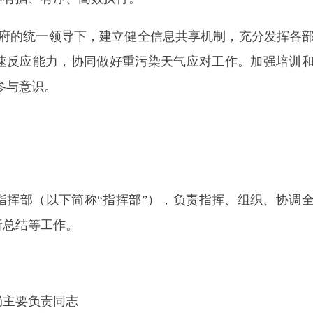
工作。
责同志
境局阿合奇县分局、应急管理局、气象局、
发改委
、商工
自然资源局、交通运输局、农业农村局、教育局、
移动公
场
。
挥部办公室”）设在克州生态环境局阿合奇县分局，
主要负
指挥部提出发布红色、橙色预警建议，发布解除预警信
布
和上报；
组织拟订重污染天气应急指挥部职能相关的专
应急分预案和开展应急演练，
组织相关单位落实应急响应