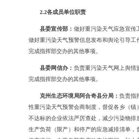
生产负荷（限产）和停产的应急减排清单，督促按
停产措施。在应急预案启动实施期间，加大督导巡
上争取应急处置与救援专项资金。
完成指挥部交办的
县应急管理局：
综合协调跨部门重污染天气引
县（市）
重污染天气引发的事故灾害协调处置工作
爆竹企业的生产、经营、储存、运输、使用过程中
染天气条件下的安全生产监督管理、工矿商贸行业
的其他事项。
县气象局：
负责天气实况应急监测和天气预报
提高预报准确度
。
与生态环境
部门
共同进行重污染
气条件组织实施人工影响天气作业
。
完成指挥部交办
县发改委：
负责落实应急响应情况下的能源和
价格，引导绿色出行
。
完成指挥部交办的其他事项。