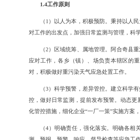
（
3
）科学预警，
差异管控
。建立科学有效的重
控，做好日常监测，
提前发布预警。
动态更新重污
化管控措施，细化企业
“一厂一策”实施方案，严禁“
（
4
）明确责任，强化落实。明确各相关部门
测、预报、预警、响应、督导检查等应急工作有据、
（
5
）部门联动，社会参与。
在县人民政府的统
优势，
采取综合性措施，提高联防联控和快速反应
完善信息公开制度
,
提高公众自我防护意识和参与意
2
组织机构和职责
2.1
组织机构
阿合奇县人民政府成立重污染天气应急指挥部