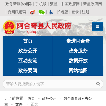
政务新媒体矩阵
|
手机版
|
繁體
|
中国政府网
|
新疆政府网
|
克州政府网
|
|
|
|
长者版
|
登录
|
注册
导航切换
首页
走进阿合奇
政务公开
政务服务
互动交流
数据开放
政务要闻
网站地图
当前位置：
首页
»
政务公开
»
阿合奇县政府办公
室
»
文件
»
正文