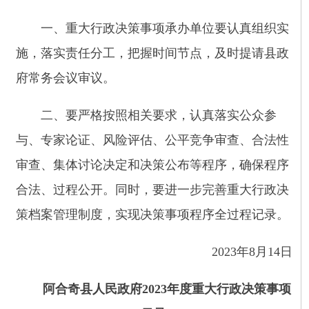
与、专家论证、风险评估、公平竞争审查、合法性
审查、集体讨论决定和决策公布等程序，确保程序
合法、过程公开。
同时，
要进一步完善重大行政决
策档案管理制度，实现决策事项程序全过程记录。
2023
年
8
月
14
日
阿合奇县人民政府2023年度重大行政决策事项
目录
承
决策类
办
时间安
备
号
决策事项
别
部
排
注
门
经济和
阿合奇
县
社会发
县“十四
人
1
展等方
2023.02