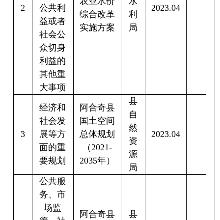
面的重
（
2021-
源
要规划
2035
年）
局
公共服
务、市
场监
阿合奇县
县
管、社
公共租赁
住
4
会管理
2023.08
住房管理
建
的重大
办法
局
公共政
策或措
施
阿合奇县
国民经济
经济和
和社会发
县
社会发
展第十四
发
5
展等方
个五年规
2023.09
改
面的重
划和
2035
委
要规划
年远景目