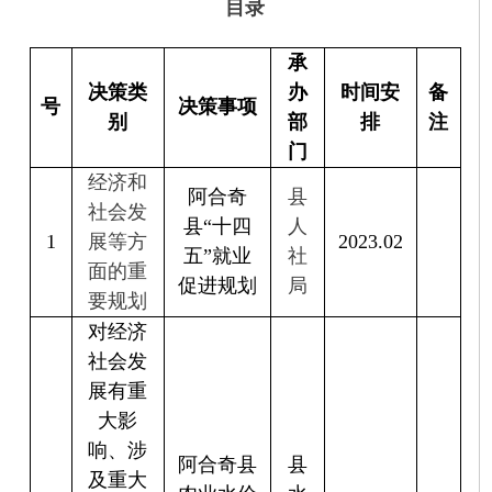
五”就业
社
面的重
促进规划
局
要规划
对经济
社会发
展有重
大影
响、涉
阿合奇县
县
及重大
农业水价
水
2
公共利
2023.04
综合改革
利
益或者
实施方案
局
社会公
众切身
利益的
其他重
大事项
县
经济和
阿合奇县
自
社会发
国土空间
然
3
展等方
总体规划
2023.04
资