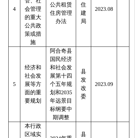
标纲要中
期调整
本行政
区域实
县
2024
年重
施的重
发
6
点项目建
2023.12
大公共
改
设计划
建设项
委
目
分享:
打印本页
关闭窗口
解读文章
文字解读：关于《阿合奇县人民政府2023年度
重大行政决策事项目录》的解读