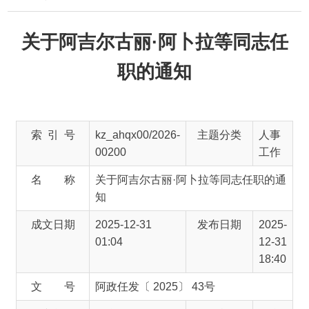
关于阿吉尔古丽·阿卜拉等同志任
职的通知
索 引 号
kz_ahqx00/2026-
主题分类
人事
00200
工作
名 称
关于阿吉尔古丽·阿卜拉等同志任职的通
知
成文日期
2025-12-31
发布日期
2025-
01:04
12-31
18:40
文 号
阿政任发〔 2025〕 43号
发文单位
阿合奇县人民政
发布机构
阿合
府
奇县
人民
政府