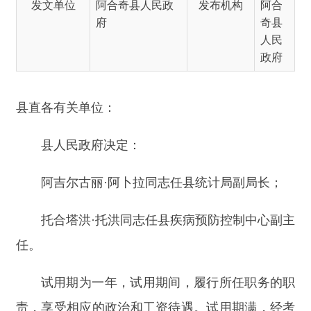
县直各有关单位：
县人民政府决定：
阿吉尔古丽
·阿卜拉同志任县统计局副局长；
托合塔洪
·托洪同志任县疾病预防控制中心副主
任。
试用期为一年，试用期间，
履行所任职务的职
责，享受相应的政治和工资待遇。试用期满，经考
核胜任现职的，正式任职；不胜任的，免去试任职
务，按试任前职级安排工作。
2025
年
12
月
31
日