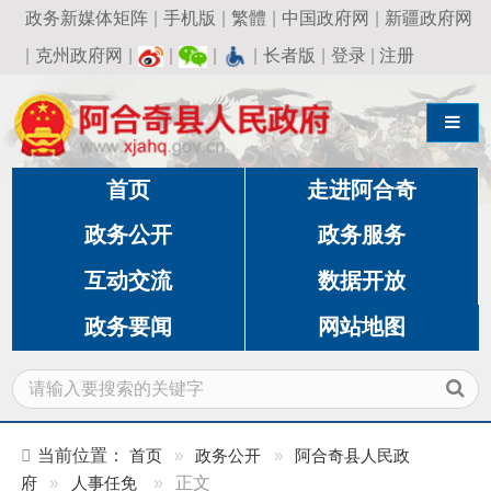
政务新媒体矩阵
|
手机版
|
繁體
|
中国政府网
|
新疆政府网
|
克州政府网
|
|
|
|
长者版
|
登录
|
注册
导航切换
首页
走进阿合奇
政务公开
政务服务
互动交流
数据开放
政务要闻
网站地图
当前位置：
首页
»
政务公开
»
阿合奇县人民政
府
»
人事任免
»
正文