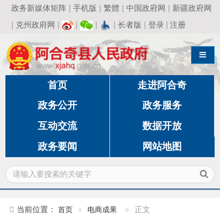
政务新媒体矩阵
|
手机版
|
繁體
|
中国政府网
|
新疆政府网
|
克州政府网
|
|
|
|
长者版
|
登录
|
注册
导航切换
首页
走进阿合奇
政务公开
政务服务
互动交流
数据开放
政务要闻
网站地图
当前位置：
首页
»
电商成果
»
正文
阿合奇驯鹰团队翱翔天际 ——记