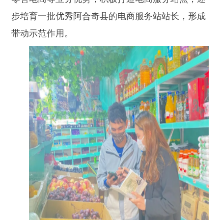
青吐尔
·居玛喀德尔是个有着十年“商龄”的青年