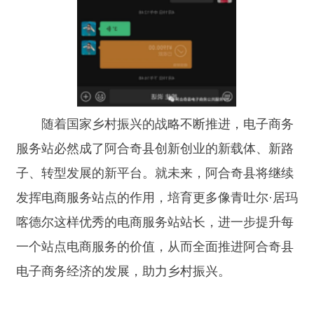
打印本页
关闭窗口
主办：新疆阿合奇县人民政府办公室
承办：新疆阿合奇县政务服务和数字发
展中心
政府网站标识码：6530230001
新公网安备：65302302000001号
新ICP备16001989号
地 址：阿合奇县南大街 邮 编：843500
法律声明
电话：0908-5623856
关于我们
网站地图
政务新媒体矩阵
阿合奇县网信办监督电话：0908-
5620663