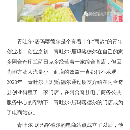
创业者。创业之初，青吐尔·居玛喀德尔在自己的家
乡阿合奇库兰萨日克乡经营着一家综合商店，但因
为地方及人流量小，商店的效益一直都很不乐观。
2020年，青吐尔·居玛喀德尔通过朋友介绍在阿合奇
县创业街租了一家门店，在阿合奇县电子商务公共
服务中心的帮助下，青吐尔·居玛喀德尔的门店成为
了电商站点。
青吐尔
·居玛喀德尔的电商站点成立了以后，他
帮助当地农民出售蔬菜、鸡蛋等农特产品。同时，
通过阿合奇县电子商务公共服务中心工业品下行及
农产品小循环的渠道收购阿图什馕等农产品，青吐
尔·居玛喀德尔说：“就算阿合奇的蔬菜以及其他农
产品比阿克苏和其他地方的进价高，他也要进本地
的货，因为他希望通过购买当地农民的农副产品为
村民的脱贫致富尽一份绵薄之力。”