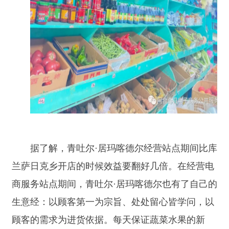
兰萨日克乡开店的时候效益要翻好几倍。在经营电
商服务站点期间，青吐尔·居玛喀德尔也有了自己的
生意经：以顾客第一为宗旨、处处留心皆学问，以
顾客的需求为进货依据。每天保证蔬菜水果的新
鲜，一次性购买满30元商品得到一张优惠卡，集满
三张优惠卡有兑换一次价值30元免费商品的机会，
利用薄利多销的营销方法，得到了顾客的一致好
评。随着生意的日渐红火，青吐尔·居玛喀德尔的收
入有了很大的提高，生活质量也一天比一天好。
另外，青吐尔
·居玛喀德尔还积极学习电商知识
与技能。阿合奇电商服务中心的工作人员对青吐尔·
居玛喀德尔进行实操培训孵化，他了解到很多电商
运营的方式方法。同时，青吐尔·居玛喀德尔还在我
中心创建的新疆县域电商创业个人对接群中购买其