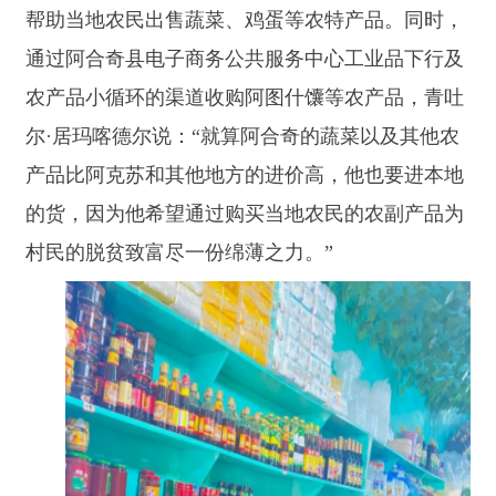
据了解，青吐尔
·居玛喀德尔经营站点期间比库