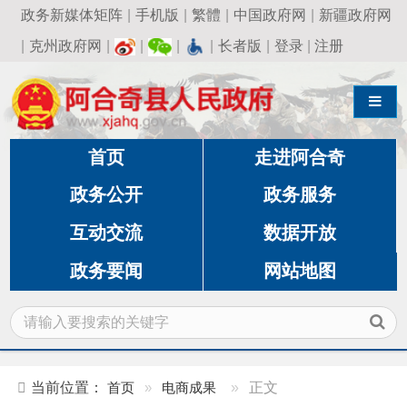
政务新媒体矩阵
|
手机版
|
繁體
|
中国政府网
|
新疆政府网
|
克州政府网
|
|
|
|
长者版
|
登录
|
注册
导航切换
首页
走进阿合奇
政务公开
政务服务
互动交流
数据开放
政务要闻
网站地图
当前位置：
首页
»
电商成果
»
正文
电商助力工业品下乡∣小小电商服