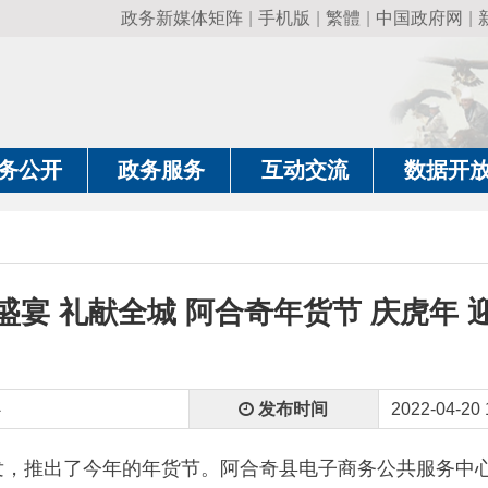
政务新媒体矩阵
|
手机版
|
繁體
|
中国政府网
|
新疆政府网
|
克
政务服务
互动交流
数据开放
政务要
礼献全城 阿合奇年货节 庆虎年 迎新春
发布时间
2022-04-20 18:16
了今年的年货节。阿合奇县电子商务公共服务中心为落实自治区
案，牵头县域商超年货节促销活动，同时也在线上京东及棘鲜丰
贸物流配送企业对阿合奇县域、乡村及站点开展买赠活动通过对