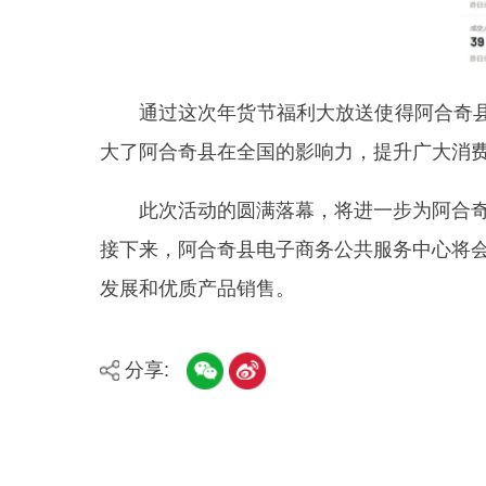
县市
媒体
阿图什市
阿克陶县
乌恰县
主办：新疆阿合奇县人民政府办公室
承办：新疆阿合奇县政务服务和数字发展中心
政
新公网安备：65302302000001号
新ICP备160
地 址：阿合奇县南大街 邮 编：843500
法律声明
关于我们
网站地图
政务新媒体矩阵
阿合奇县网信办监督电话：0908-5620663