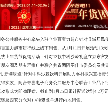
服务中心牵头入驻企业百宝力超市针对县域居民使用频次比较高
超市进行线上线下销售。从
1月11日开展活动13天以来综合营业
货节促销活动：针对13款中科沙棘礼盒在京东官方旗舰店及小
圈及朋友群推广并联合共青团阿图什市委员会及共青团阿合奇县委员
味道”针对中科沙棘饮料开展助力乡村振兴直播带货活动，带货销
效。阿合奇县电子商务公共服务中心联合工业品下行供应商一品商
即满即赠。截止到1月25日累计配送达到4.2万元。阿合奇县
分仓对1.4吨攀登羊进行内地销售。