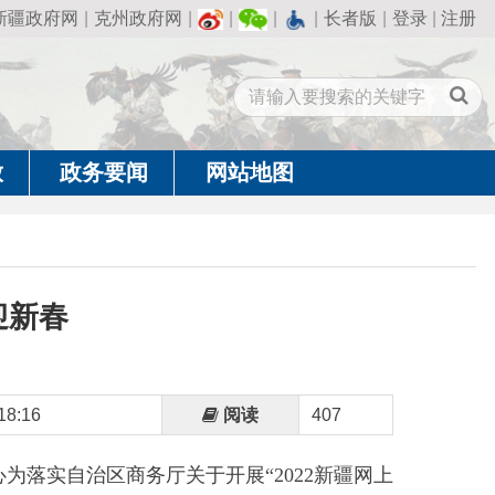
州政府网
|
|
|
|
长者版
|
登录
|
注册
闻
网站地图
阅读
407
商务厅关于开展
“2022新疆网上
官网销售县域特色沙棘系列产品
接西域小白供应链锡域农牧开