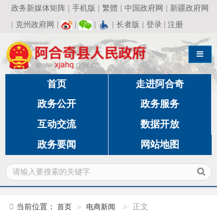
政务新媒体矩阵
|
手机版
|
繁體
|
中国政府网
|
新疆政府网
|
克州政府网
|
|
|
|
长者版
|
登录
|
注册
导航切换
首页
走进阿合奇
政务公开
政务服务
互动交流
数据开放
政务要闻
网站地图
当前位置：
首页
»
电商新闻
»
正文
克州政协调研组来阿合奇县电子