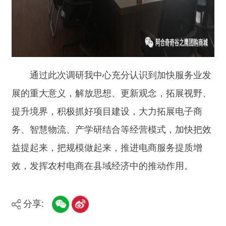
打印本页
关闭窗口
主办：新疆阿合奇县人民政府办公室
承办：新疆阿合奇县政务服务和数字发
展中心
政府网站标识码：6530230001
新公网安备：65302302000001号
新ICP备16001989号
地 址：阿合奇县南大街 邮 编：843500
法律声明
电话：0908-5623856
关于我们
网站地图
政务新媒体矩阵
阿合奇县网信办监督电话：0908-
5620663