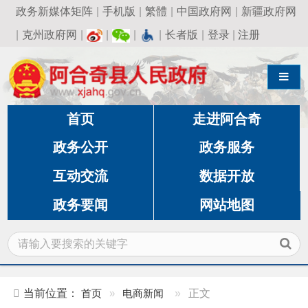
政务新媒体矩阵
|
手机版
|
繁體
|
中国政府网
|
新疆政府网
|
克州政府网
|
|
|
|
长者版
|
登录
|
注册
导航切换
首页
走进阿合奇
政务公开
政务服务
互动交流
数据开放
政务要闻
网站地图
当前位置：
首页
»
电商新闻
»
正文
阿合奇县 2020年国家级示范县项