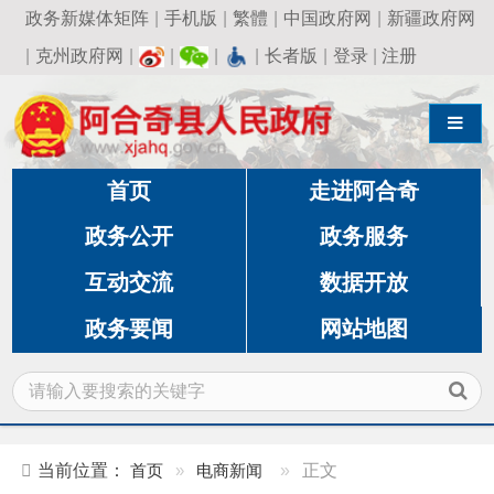
政务新媒体矩阵
|
手机版
|
繁體
|
中国政府网
|
新疆政府网
|
克州政府网
|
|
|
|
长者版
|
登录
|
注册
导航切换
首页
走进阿合奇
政务公开
政务服务
互动交流
数据开放
政务要闻
网站地图
当前位置：
首页
»
电商新闻
»
正文
阿合奇县发展和改革委员会党组