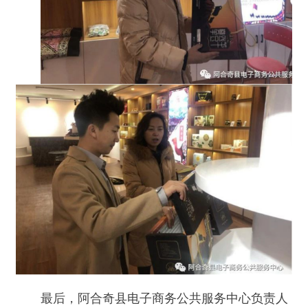
最后，阿合奇县电子商务公共服务中心负责人
徐晨曦表示：“阿合奇县电子商务公共服务中心的
建立是便民利民的工程，带着重要的责任和使命。
我们会努力加快脚步，加快进度，争取早日完善服
务中心的功能，要让阿合奇县的广大人民群众了解
电子商务，学会电子商务，利用电子商务，以达到
人民改善生活，脱贫增收的目的。”
分享:
打印本页
关闭窗口
主办：新疆阿合奇县人民政府办公室
承办：新疆阿合奇县政务服务和数字发
展中心
政府网站标识码：6530230001