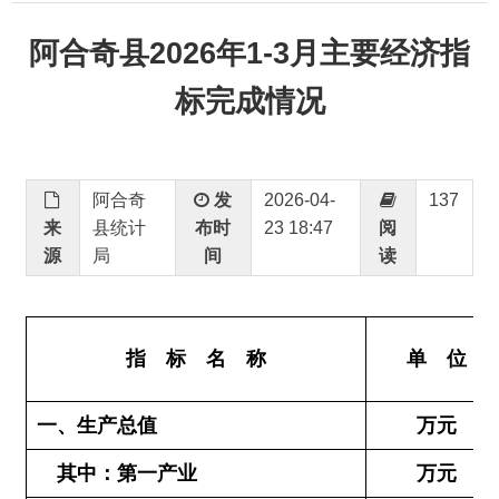
标完成情况
阿合奇
发
2026-04-
137
来
县统计
布时
23 18:47
阅
源
局
间
读
指
标
名
称
单
位
一、生产总值
万元
4
其中：第一产业
万元
第二产业
万元
工
业
万元
建筑业
万元