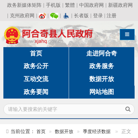
政务新媒体矩阵
|
手机版
|
繁體
|
中国政府网
|
新疆政府网
|
克州政府网
|
|
|
|
长者版
|
登录
|
注册
导航切换
首页
走进阿合奇
政务公开
政务服务
互动交流
数据开放
政务要闻
网站地图
当前位置：
首页
»
数据开放
»
季度经济数据
»
正文
阿合奇县2026年1-3月主要经济指