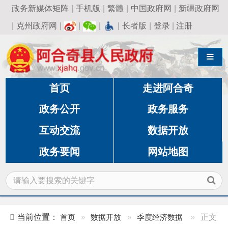
政务新媒体矩阵
|
手机版
|
繁體
|
中国政府网
|
新疆政府网
|
克州政府网
|
|
|
|
长者版
|
登录
|
注册
导航切换
首页
走进阿合奇
政务公开
政务服务
互动交流
数据开放
政务要闻
网站地图
当前位置：
首页
»
数据开放
»
季度经济数据
»
正文
阿合奇县2026年1月主要经济指标