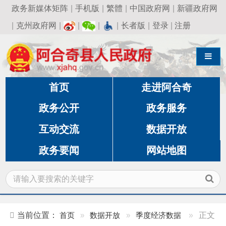
政务新媒体矩阵
|
手机版
|
繁體
|
中国政府网
|
新疆政府网
|
克州政府网
|
|
|
|
长者版
|
登录
|
注册
导航切换
首页
走进阿合奇
政务公开
政务服务
互动交流
数据开放
政务要闻
网站地图
当前位置：
首页
»
数据开放
»
季度经济数据
»
正文
阿合奇县2025年1-3月主要经济指