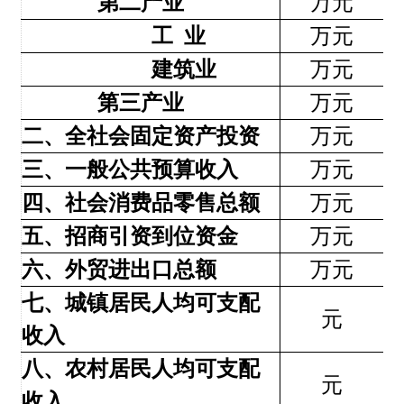
二、全社会固定资产投资
万元
281
三、一般公共预算收入
万元
148
四、社会消费品零售总额
万元
9998
五、招商引资到位资金
万元
945
六、外贸进出口总额
万元
—
七、城镇居民人均可支配
元
947
收入
八、农村居民人均可支配
元
207
收入
分享: