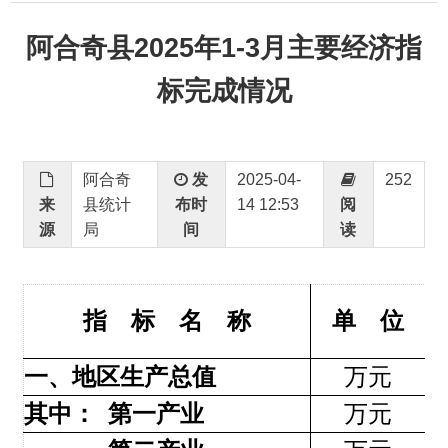
标完成情况
阿合奇
发
2025-04-
252
来
县统计
布时
14 12:53
阅
源
局
间
读
指 标 名 称
单 位
完成
一、地区生产总值
万元
406
其中：
第一产业
万元
197
第二产业
万元
456
工
业
万元
175
建筑业
万元
281
第三产业
万元
340