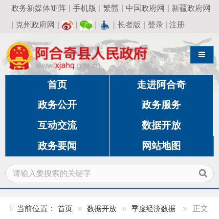
政务新媒体矩阵
|
手机版
|
繁體
|
中国政府网
|
新疆政府网
|
克州政府网
|
|
|
|
长者版
|
登录
|
注册
导航切换
首页
走进阿合奇
政务公开
政务服务
互动交流
数据开放
政务要闻
网站地图
当前位置：
首页
»
数据开放
»
季度经济数据
»
正文
阿合奇县2024年1-10月主要经济