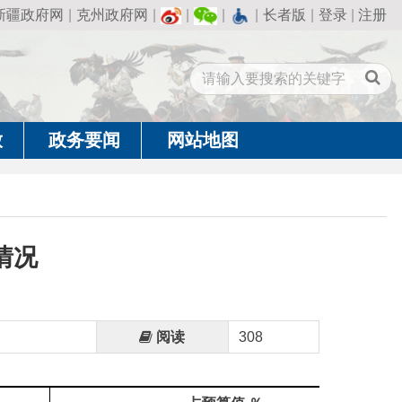
州政府网
|
|
|
|
长者版
|
登录
|
注册
闻
网站地图
阅读
308
占预算值 ％
--