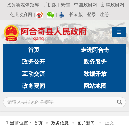
政务新媒体矩阵
|
手机版
|
繁體
|
中国政府网
|
新疆政府网
|
克州政府网
|
|
|
|
长者版
|
登录
|
注册
导航切换
首页
走进阿合奇
政务公开
政务服务
互动交流
数据开放
政务要闻
网站地图
当前位置：
首页
»
政务信息
»
图片新闻
»
正文
阿合奇县召开“两优一先”表彰大