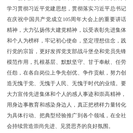
任怨，在各自岗位上争先创优、争作贡献，努力创
造无愧于党、无愧于人民、无愧于时代的业绩。要
大力宣传先进集体和个人的感人事迹和崇高精神，
用身边事教育和感染身边人，真正把榜样力量转化
为具体行动、把典型经验推广到各个领域，在全社
会持续营造崇尚先进、见贤思齐的良好氛围。
会议强调，各级党组织和广大党员干部要把党
的政治建设摆在首位，以实干担当为导向，以优良
作风不折不扣抓好各项任务落实。要抓实强基固
本、夯实基层基础，推进基层党组织标准化规范化
建设，不断增强基层党组织政治功能和组织功能；
要主动扛牢职责使命，立足县域资源区位优势，聚
焦项目建设、乡村振兴、产业发展、民生保障等重
点工作破解发展难题，助推高质量发展提质增效；