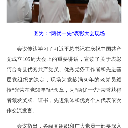
党成立
105周大会上的重要讲话，宣读了关于表彰
阿合奇县优秀共产党员、优秀党务工作者和先进基
层党组织的决定，现场为党龄满50年的老党员颁
授“光荣在党50年”纪念章，为“两优一先”荣誉获得
者颁发奖牌、证书，先进集体和优秀个人代表依次
作交流发言。
会议指出，各级党组织和广大党员干部要深入
学习贯彻习近平党建思想，贯彻落实习近平总书记
在庆祝中国共产党成立
105周年大会上的重要讲话
精神，大力弘扬伟大建党精神，以受表彰先进集体
和个人为榜样，牢记初心使命，坚定理想信念，践
行党的宗旨，更好发挥党支部战斗堡垒和党员先锋
模范作用，扎根基层、默默坚守、甘于奉献、任劳