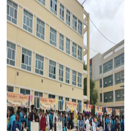
图为：
学生体验购买商品
此次校园美食节集劳动教育、文化传承、民族
团结教育于一体，不仅丰富了学生的课余文化生
活、锻炼了学生的实践能力，更让
中华民族一家亲
的种子深深扎根在青少年心中。下一步，阿合奇县
同心中学将持续深耕特色育人品牌，常态化开展有
温度、有深度、有内涵的实践育人活动，以多元实
践滋养学生全面成长，助力学生向阳而行、逐光成
长。
责任编辑：拜合提古丽
分享: