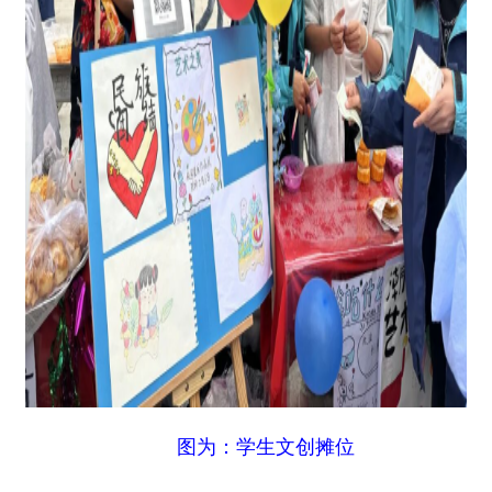
图为：学生文创摊位
本次活动的各类美食均由学生亲手制作，全程
由教师悉心指导、协助把控。活动现场香气氤氲、
热闹非凡，此起彼伏的叫卖声与欢笑声交织相融。
蛋挞、马奶子、麻辣烫及各类特色小吃琳琅满目、
风味十足，全方位展现了同学们的动手能力与创意
巧思。