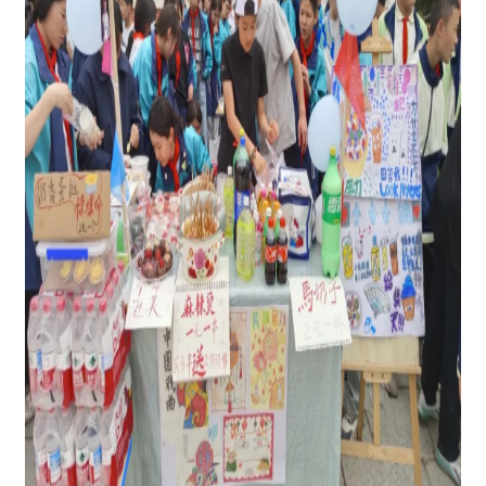
图为：学生美食摊位
美食飘香处，温情暖人心。各民族学生主动分
享亲手制作的特色美食，互相品鉴口味、交流制作
心得、点赞创意作品，你尝一味特色小吃，我品一
杯清爽饮品，在美味的传递与互动中拉近彼此距
离，校园处处洋溢着和睦融洽的欢声笑语。