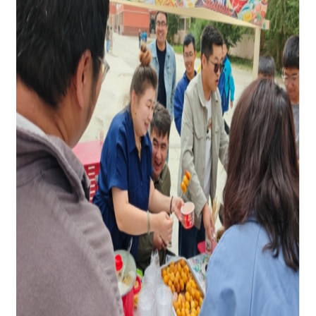
活动现场秩序井然、文明有序，
“
光盘行动
”“
文
明交易
”
等温馨提示牌醒目醒目，引导学生践行文
明理念。同学们通过自主交易、自主售卖的亲身实
践，真切体悟劳动价值、懂得劳动可贵。一旁的文
创展示区内，一件件作品巧妙融入
“
同心共筑中国
梦
”“
各民族互帮互助
”
等暖心元素。各民族学生通力
协作、携手布展、轮流值守，在交流配合中凝聚情
谊、彰显民族团结风采，让整场活动既有烟火温
情，更有文明底色。