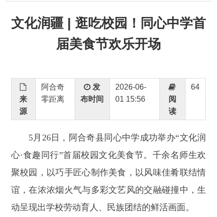
届美食节欢乐开场
阿合奇
发
2026-06-
64
来
零距离
布时间
01 15:56
阅
源
读
5
月
26
日，阿合奇县同心中学成功举办
“
文化润
心
·
食趣同行
”
首届校园文化美食节。千余名师生欢
聚校园，以巧手匠心制作美食，以风味佳肴联结情
谊，在浓浓烟火气与多彩文艺风的交融碰撞中，生
动呈现出学校劳动育人、民族团结的鲜活画面。