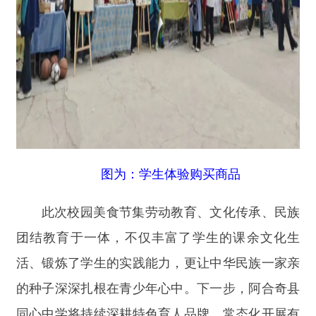
打印本页
关闭窗口
主办：新疆阿合奇县人民政府办公室
承办：新疆阿合奇县政务服务和数字发
展中心
政府网站标识码：6530230001
新公网安备：65302302000001号
新ICP备16001989号
地 址：阿合奇县南大街 邮 编：843500
法律声明
电话：0908-5623856
关于我们
网站地图
政务新媒体矩阵
阿合奇县网信办监督电话：0908-
5620663