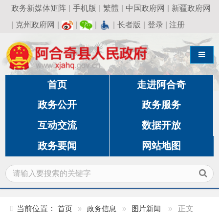
政务新媒体矩阵
|
手机版
|
繁體
|
中国政府网
|
新疆政府网
|
克州政府网
|
|
|
|
长者版
|
登录
|
注册
导航切换
首页
走进阿合奇
政务公开
政务服务
互动交流
数据开放
政务要闻
网站地图
当前位置：
首页
»
政务信息
»
图片新闻
»
正文
文化润疆 | 逛吃校园！同心中学首