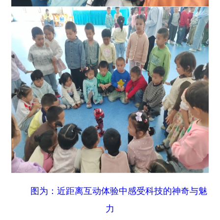
图为：近距离互动体验中感受科技的神奇与魅
力
科普过程中，县科协工作人员结合幼儿认知特
点，用生动童趣、浅显易懂的语言，为孩子们讲解
简单的科学小知识，引导孩子们观察科技现象、感
受科学乐趣。同时，为每位小朋友精心发放《科普
新疆》漫画读本，用图文并茂、活泼有趣的形式，
将新疆特色科普知识、生活科学常识融入阅读之
中，让孩子们在轻松阅读中增长科学见识。