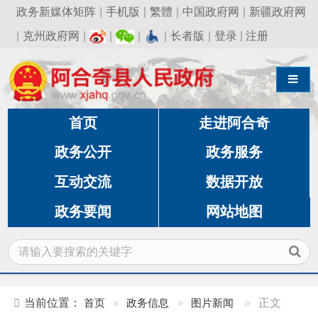
政务新媒体矩阵
|
手机版
|
繁體
|
中国政府网
|
新疆政府网
|
克州政府网
|
|
|
|
长者版
|
登录
|
注册
导航切换
首页
走进阿合奇
政务公开
政务服务
互动交流
数据开放
政务要闻
网站地图
当前位置：
首页
»
政务信息
»
图片新闻
»
正文
阿合奇科普大篷车驾到，别样六