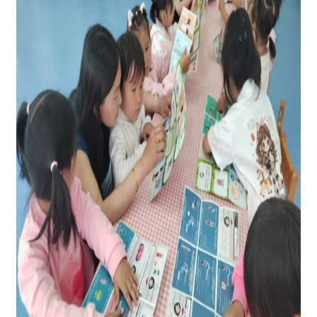
图为：工作人员为孩子们讲解简单的科学小知
识
针对幼儿园教职工，工作人员同步开展反邪教
宣传教育，通过现场讲解、发放宣传资料等方式，
普及反邪教法律法规和防范知识，揭露邪教的本质
危害，引导教师们提高防范意识和辨别能力，严守
校园思想阵地，坚决防范邪教向校园渗透，共同守
护幼儿健康成长的纯净环境。