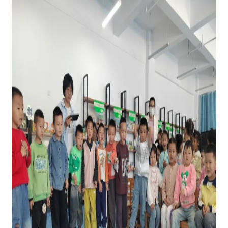
图为：
孩子们观看机器狗灵活带来炫酷表演
此次科普大篷车进校园活动，将科技体验、知
识科普、反邪教宣传有机结合，既为孩子们营造了
欢乐迎六一的浓厚氛围，也让科学启蒙的种子在童
心生根发芽，进一步筑牢了校园安全防范屏障。下
一步，阿合奇县科协将持续发挥科普大篷车流动科
普平台作用，聚焦青少年、学龄前儿童等重点群
体，常态化开展科普惠民活动，不断丰富科普内