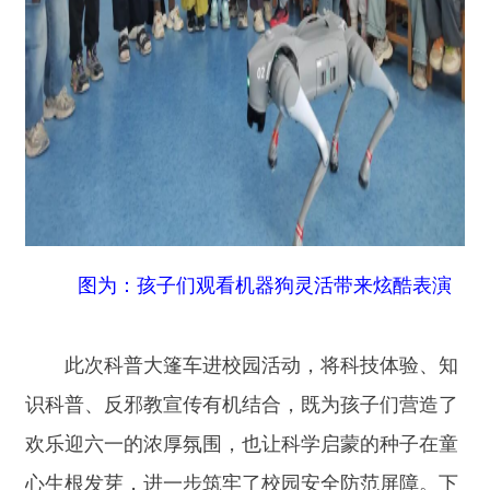
容、创新科普形式，全面提升全民科学素养，为县
域科普事业高质量发展贡献科协力量。
责任编辑：拜合提古丽
分享:
打印本页
关闭窗口
主办：新疆阿合奇县人民政府办公室
承办：新疆阿合奇县政务服务和数字发
展中心
政府网站标识码：6530230001
新公网安备：65302302000001号
新ICP备16001989号
地 址：阿合奇县南大街 邮 编：843500
法律声明
电话：0908-5623856
关于我们
网站地图