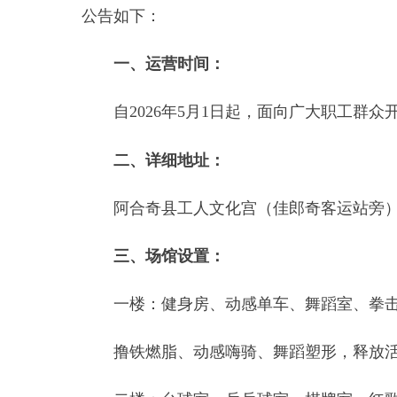
一、运营时间：
自
2026年5月1日起，面向广大职工群众开放。
二、详细地址：
阿合奇县工人文化宫（佳郎奇客运站旁）
三、场馆设置：
️‍一楼：健身房、动感单车、舞蹈室、拳击室
撸铁燃脂、动感嗨骑、舞蹈塑形，释放活力的快
二楼：台球室、乒乓球室、棋牌室、红歌馆、练
约上好友来一局台球，和同事切磋乒乓球，或是
三楼：瑜伽室