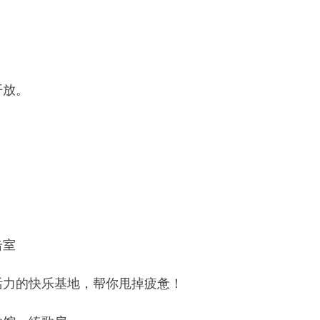
乐基地，帮你甩掉疲惫！
歌房
高歌一曲释放压力，休闲娱乐
全拿握
！