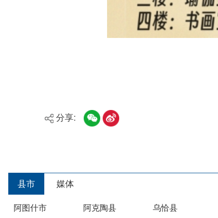
县市
媒体
阿图什市
阿克陶县
乌恰县
主办：新疆阿合奇县人民政府办公室
承办：新疆阿合奇县政务服务和数字发展中心
政
新公网安备：65302302000001号
新ICP备160
地 址：阿合奇县南大街 邮 编：843500
法律声明
关于我们
网站地图
政务新媒体矩阵
阿合奇县网信办监督电话：0908-5620663