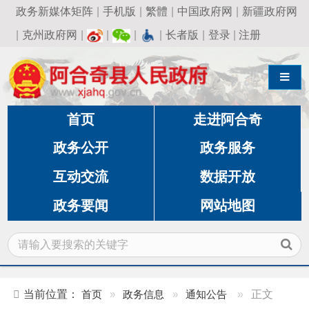
政务新媒体矩阵
|
手机版
|
繁體
|
中国政府网
|
新疆政府网
|
克州政府网
|
|
|
|
长者版
|
登录
|
注册
导航切换
首页
走进阿合奇
政务公开
政务服务
互动交流
数据开放
政务要闻
网站地图
当前位置：
首页
»
政务信息
»
通知公告
»
正文
阿合奇县人民法院诉讼服务中心