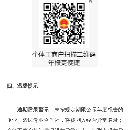
例实施细则》规定，市场主体未按法律、行政法规
规定期限公示或报送年度报告的，由登记机关列入
经营异常名录，可并处
1万元以下罚款。
信息填报要求：
市场主体报送的年报和公示信
息必须真实准确、与实际情况一致，严禁虚假填
报。不得出现
“年报人员”“缴纳社保信息”“上年度财
务信息”等关键数据全部填“0”的情况。
防诈骗提醒：
市场主体报送年报和公示信息
不
收取任何费用
，官方不会以短信链接形式引导操
作。若收到陌生短信，包含
“年报公示、工商年
报、营业执照异常/过期/失效、法人身份异常、商
户资质异常”等内容，并要求输入银行卡号、验证
码的，请务必提高警惕，切勿点击链接或填写个人