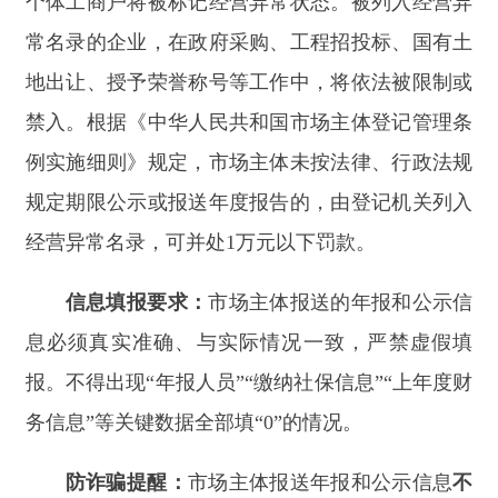
信息，切勿转账汇款。如不慎上当受骗，请立即拨
打110报警。
年报关乎经营主体诚信信誉，依法按时年报是
积累社会信用的有效途径。为保障您和企业的健康
有序发展，请各企业、个体工商户、农民专业合作
社经营者及时、准确完成年报公示工作。如有疑
问，可向阿合奇县市场监督管理局咨询。
咨询电话
：
0908-5626636
阿合奇县市场监督管理局
2026年1月5日
分享: