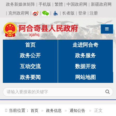
政务新媒体矩阵
|
手机版
|
繁體
|
中国政府网
|
新疆政府网
|
克州政府网
|
|
|
|
长者版
|
登录
|
注册
导航切换
首页
走进阿合奇
政务公开
政务服务
互动交流
数据开放
政务要闻
网站地图
当前位置：
首页
»
政务信息
»
通知公告
»
正文
阿合奇县市场监督管理局关于