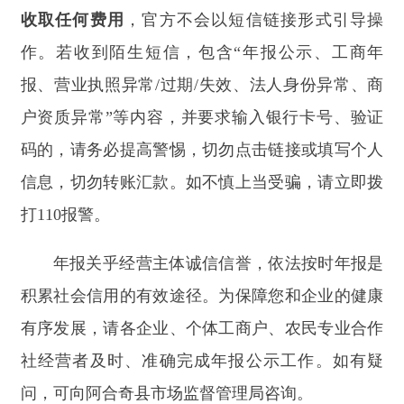
打印本页
关闭窗口
主办：新疆阿合奇县人民政府办公室
承办：新疆阿合奇县政务服务和数字发
展中心
政府网站标识码：6530230001
新公网安备：65302302000001号
新ICP备16001989号
地 址：阿合奇县南大街 邮 编：843500
法律声明
电话：0908-5623856
关于我们
网站地图
政务新媒体矩阵
阿合奇县网信办监督电话：0908-
5620663