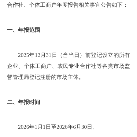
2025
年
12
月
31
日（含当日）前登记设立的所有
企业、个体工商户、农民专业合作社
等各类市场监
督管理局登记注册的市场主体。
二、年报时间
2026
年
1
月
1
日至
2026
年
6
月
30
日。
三、年报报送方式及流程
方式一：微信小程序报送
所有经营主体可通过微信小程序搜索
“
丝路有