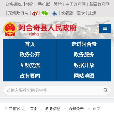
政务新媒体矩阵
|
手机版
|
繁體
|
中国政府网
|
新疆政府网
|
克州政府网
|
|
|
|
长者版
|
登录
|
注册
导航切换
首页
走进阿合奇
政务公开
政务服务
互动交流
数据开放
政务要闻
网站地图
当前位置：
首页
»
政务信息
»
通知公告
»
正文
2025年秋季克州事业单位面向高