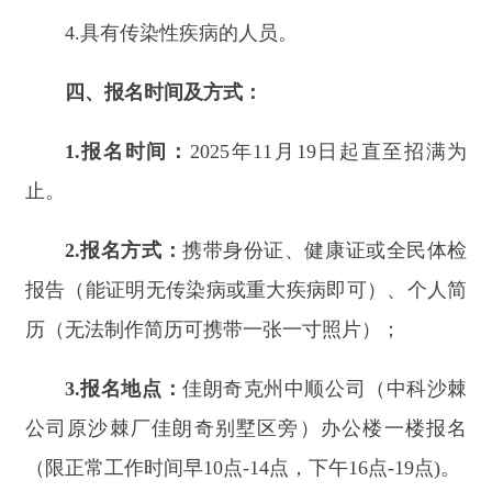
欢迎大家加入克州中顺服装责任有限公司一起
发展、共创美好未来！
办公室负责人：
古干事
15508058175
车间主管：
王干事
18936591980
分享:
打印本页
关闭窗口
主办：新疆阿合奇县人民政府办公室
承办：新疆阿合奇县政务服务和数字发
展中心
政府网站标识码：6530230001
新公网安备：65302302000001号
新ICP备16001989号
地 址：阿合奇县南大街 邮 编：843500