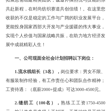
展中成就精彩人生！
一、公司现面全社会计划招聘以下岗位：
1.
流水线组长（
3
名），
岗位要求：男女不限、
有服装制作经验，有工作责任心和团队合作精神；
工资待遇：（底薪
2000+
提成）可达
3000-4500
元。
2.
缝纫工（
100
名），
熟练工工资
1750-4500
元，按计件多劳多得上不封顶；无基础的员工培训
一周后按学习考核成绩分等级：
1200-1750
元
/
月。
培训合格者编入流水线后按计件
。
多劳多得，上不
封顶
。
3.
检验员（
2
名），
岗位要求：男女不限、有较
高的品质意识和判断能力，有团队合作精神，工资