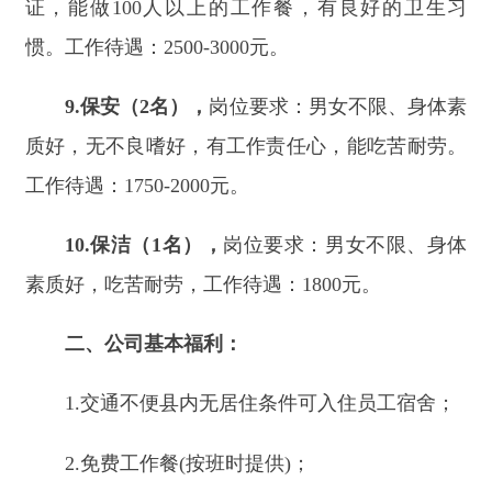
1.
交通不便县内无居住条件可入住员工宿舍；
2.
免费工作餐
(
按班时提供
)
；
3.
全勤奖，工龄奖；
4.
稳定就业符合条件的员工购买社保；
5.
单休。
三、下列人员不属于聘用范围：
1.
受到党纪政务处分期限未满或正在接受纪律
审查的人员；
2.
处于刑事处罚期间或者正在接受司法调查尚
未做出结论的人员；