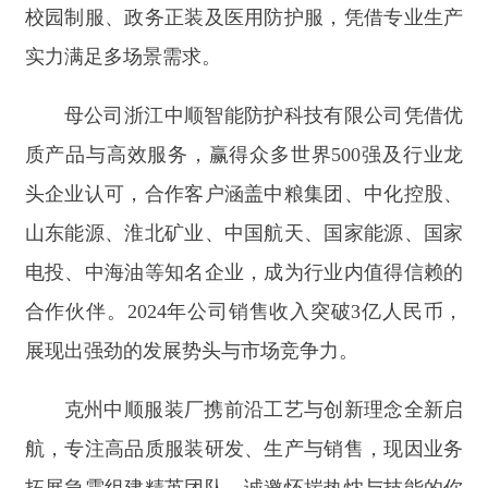
质产品与高效服务，赢得众多世界
500
强及行业龙
头企业认可，合作客户涵盖中粮集团、中化控股、
山东能源、淮北矿业、中国航天、国家能源、国家
电投、中海油等知名企业，成为行业内值得信赖的
合作伙伴。
2024
年公司销售收入突破
3
亿人民币，
展现出强劲的发展势头与市场竞争力。
克州中顺服装厂携前沿工艺与创新理念全新启
航，专注高品质服装研发、生产与销售，现因业务
拓展急需组建精英团队，诚邀怀揣热忱与技能的你
共赴新程，在时尚纺织赛道共创佳绩！。在这里您
收获的不仅是稳定的工作与广阔的职业发展平台，
更能投身国家西部大开发与产业援疆的伟大事业，
实现个人价值与国家战略共振，在助力地方经济发