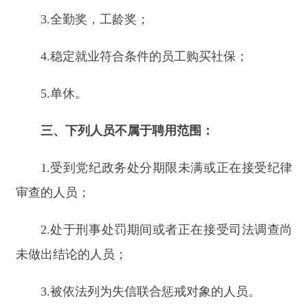
3.
被依法列为失信联合惩戒对象的人员。
4.
具有传染性疾病的人员。
四、报名时间及方式：
1.
报名时间：
2025
年
11
月
19
日起直至招满为
止。
2.
报名方式：
携带身份证、健康证或全民体检
报告（能证明无传染病或重大疾病即可）、个人简
历（无法制作简历可携带一张一寸照片）；
3.
报名地点：
佳朗奇克州中顺公司（中科沙棘
公司原沙棘厂佳朗奇别墅区旁）办公楼一楼报名
（限正常工作时间早10点-14点，下午16点-19点)。