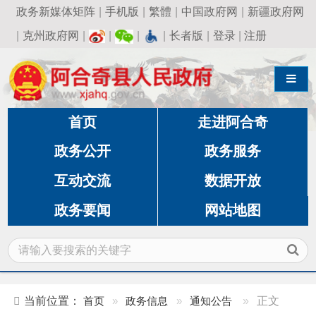
政务新媒体矩阵
|
手机版
|
繁體
|
中国政府网
|
新疆政府网
|
克州政府网
|
|
|
|
长者版
|
登录
|
注册
导航切换
首页
走进阿合奇
政务公开
政务服务
互动交流
数据开放
政务要闻
网站地图
当前位置：
首页
»
政务信息
»
通知公告
»
正文
10个岗位117人，阿合奇县这家企