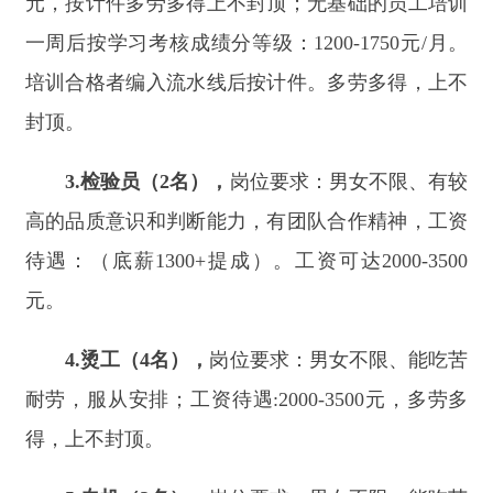
待遇：（底薪
1300+
提成）。工资可达
2000-3500
元。
4.
烫工（
4
名），
岗位要求：男女不限、能吃苦
耐劳，服从安排；工资待遇
:2000-3500
元，多劳多
得，上不封顶。
5.
专机（
2
名），
岗位要求：男女不限、能吃苦
耐劳，有工作责任心。工作待遇：
2000-3500
元。按
计件多劳多得，上不封顶。
6.
机修（
1
名），
岗位要求：男女不限、有机械
维修经验或相关技校毕业生均可以培训上岗，能吃
苦耐劳，学习能力强，国通语水平要好，服从安
排。工作待遇
2500-3500
元
/
月。