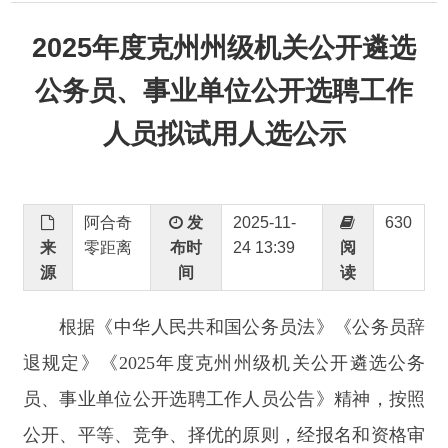
公务员、事业单位公开选聘工作
人员拟试用人选公示
阿合奇
发
2025-11-
630
来
零距离
布时
24 13:39
阅
源
间
读
根据《中华人民共和国公务员法》
《公务员辞
退规定》
《
2025
年度克州州级机关公开遴选公务
员、事业单位公开选聘工作人员公告》精神，按照
公开、平等、竞争、择优的原则，经报名和资格审
查、笔试、面试、体检、考察等程序，现对拟试用
人员进行公示，公示期为
2025
年
11
月
24
日至
28
日
（
5
个工作日），公示期间接受广大考生和社会的