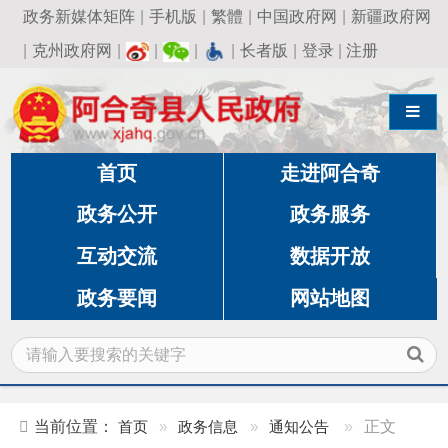
政务新媒体矩阵
|
手机版
|
繁體
|
中国政府网
|
新疆政府网
|
克州政府网
|
|
|
|
长者版
|
登录
|
注册
导航切换
首页
走进阿合奇
政务公开
政务服务
互动交流
数据开放
政务要闻
网站地图
当前位置：
首页
»
政务信息
»
通知公告
»
正文
2025年度克州州级机关公开遴选