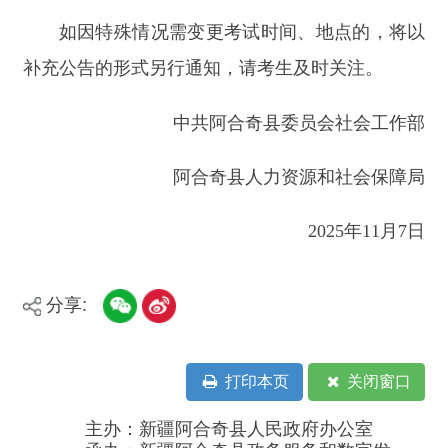
分享:
打印本页
关闭窗口
主办：新疆阿合奇县人民政府办公室
承办：新疆阿合奇县政务服务和数字发
展中心
政府网站标识码：6530230001
新公网安备：65302302000001号
新ICP备16001989号
地 址：阿合奇县南大街 邮 编：843500
法律声明
电话：0908-5623856
关于我们
网站地图
政务新媒体矩阵
阿合奇县网信办监督电话：0908-
5620663