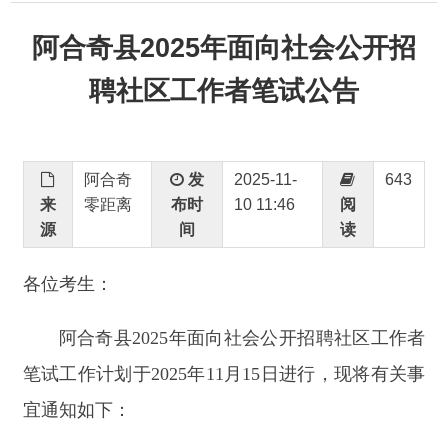
聘社区工作者笔试公告
阿合奇
发
2025-11-
643
来
零距离
布时
10 11:46
阅
源
间
读
各位考生：
阿合奇县
2025
年面向社会公开招聘社区工作者
笔试工作计划于
2025
年
11
月
15
日进行，现将有关事
宜通知如下：
一、打印准考证时间
请各位考生于
2025
年
11
月
7
日
-11
月
15
日扫描下
方二维码，输入身份证号码自行下载，打印准考