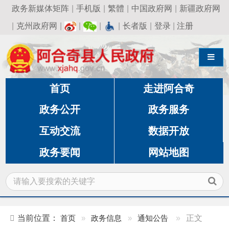
政务新媒体矩阵
|
手机版
|
繁體
|
中国政府网
|
新疆政府网
|
克州政府网
|
|
|
|
长者版
|
登录
|
注册
导航切换
首页
走进阿合奇
政务公开
政务服务
互动交流
数据开放
政务要闻
网站地图
当前位置：
首页
»
政务信息
»
通知公告
»
正文
阿合奇县2025年面向社会公开招