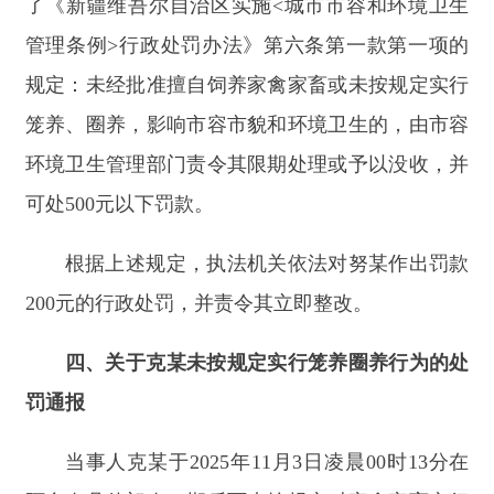
四、关于克某未按规定实行笼养圈养行为的处
罚通报
当事人克某于
2025
年
11
月
3
日凌晨
00
时
13
分在
阿合奇县佳朗奇二期后面未按规定对家禽家畜实行
笼养或圈养，导致其饲养的动物在公共区域随意活
动，破坏环境卫生，造成不良影响。该行为违反了
《新疆维吾尔自治区实施
<
城市市容和环境卫生管
理条例
>
行政处罚办法》第六条第一款第一项的规
定：未经批准擅自饲养家禽家畜或未按规定实行笼
养、圈养，影响市容市貌和环境卫生的，由市容环
境卫生管理部门责令其限期处理或予以没收，并可
处
500
元以下罚款。
根据上述规定，执法机关依法对克某作出罚款