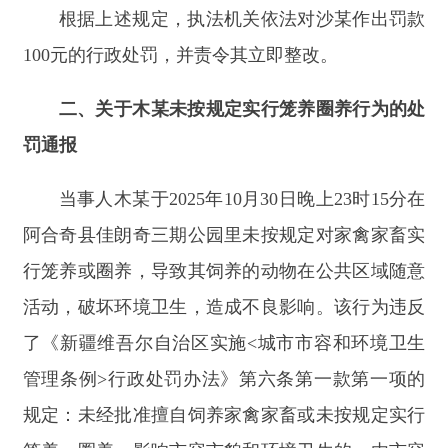
当事人木某于2025年10月30日晚上23时15分在
阿合奇县佳朗奇三期公园里未按规定对家禽家畜实
行笼养或圈养，导致其饲养的动物在公共区域随意
活动，破坏环境卫生，造成不良影响。该行为违反
了《新疆维吾尔自治区实施<城市市容和环境卫生
管理条例>行政处罚办法》第六条第一款第一项的
规定：未经批准擅自饲养家禽家畜或未按规定实行
笼养、圈养，影响市容市貌和环境卫生的，由市容
环境卫生管理部门责令其限期处理或予以没收，并
可处500元以下罚款。
根据上述规定，执法机关依法对木某作出罚款
200
元的行政处罚，并责令其立即整改。
三、关于努某未按规定实行笼养圈养行为的处