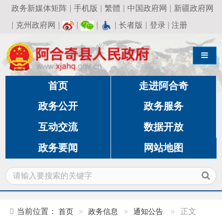
政务新媒体矩阵
|
手机版
|
繁體
|
中国政府网
|
新疆政府网
|
克州政府网
|
|
|
|
长者版
|
登录
|
注册
导航切换
首页
走进阿合奇
政务公开
政务服务
互动交流
数据开放
政务要闻
网站地图
当前位置：
首页
»
政务信息
»
通知公告
»
正文
阿合奇县城市管理执法典型案例