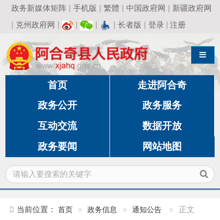
政务新媒体矩阵
|
手机版
|
繁體
|
中国政府网
|
新疆政府网
|
克州政府网
|
|
|
|
长者版
|
登录
|
注册
导航切换
首页
走进阿合奇
政务公开
政务服务
互动交流
数据开放
政务要闻
网站地图
当前位置：
首页
»
政务信息
»
通知公告
»
正文
阿合奇县城市管理执法典型案例