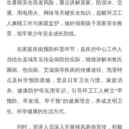
菌病、包虫病、艾滋病等疾病的传播途径、危害特
点及科学预防措施，普及日常卫生习惯、家庭消
杀、健康防护等实用常识，引导环卫工人树立
“早
预防、早发现、早干预”的健康理念，养成文明卫
生、科学健康的生活方式。
同时，宣讲人员深入开展移风易俗宣传，积极
倡导勤俭节约、尊老爱幼、邻里互助、文明节俭的
新风正气，摒弃陈规陋习，引导广大群众自觉参与
文明家庭、和美家园建设。以铸牢中华民族共同体
意识为主线，深入浅出讲解民族团结相关政策知
识，阐释民族团结的重要意义，引导一线干部群众
牢固树立
“三个离不开”思想，不断增强“五个认
同”。此外，活动特别分享全国第三届最美家庭、
自治区第九次民族团结进步模范个人等身边榜样的