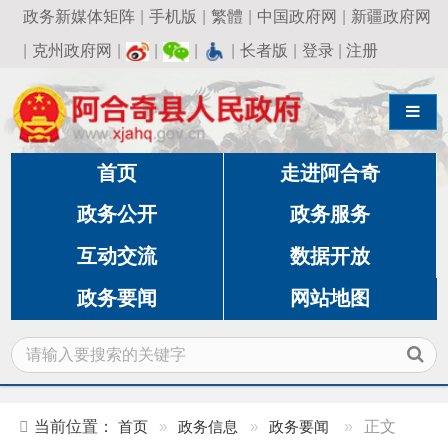
政务新媒体矩阵
|
手机版
|
繁體
|
中国政府网
|
新疆政府网
|
克州政府网
|
|
|
|
长者版
|
登录
|
注册
导航切换
首页
走进阿合奇
政务公开
政务服务
互动交流
数据开放
政务要闻
网站地图
当前位置：
首页
»
政务信息
»
政务要闻
»
正文
铸牢中华民族共同体意识 | ​阿合奇