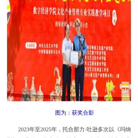
图为：获奖合影
2023年至2025年，托合那力·吐逊多次以《玛纳
斯》传承人、学者身份登上国际舞台传播中华非
遗。2023年9月，他随导师胡振华先生出席北京“中
国—中亚人权发展”国际论坛；2024年6月，赴哈萨
克斯坦阿斯塔纳参加上合组织国家文明对话会议，
以俄语发表关于《玛纳斯》保护传承与创新发展的
学术报告，并应各国代表邀请即兴演唱史诗选段，
实现《玛纳斯》史诗首次亮相上合组织国际会议；
2025年9月，他在西安上合组织国际会议上分享研
究成果，再度受邀演唱史诗选段，收获全场学者起
立鼓掌与中亚多国代表的热烈欢呼，让千年非遗史
诗在国际舞台大放异彩。