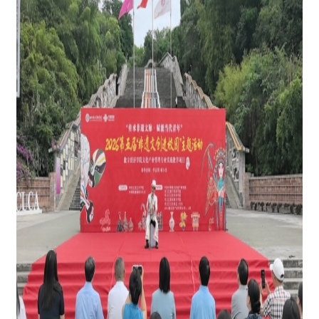
图为：托合那力
·吐逊那力演唱《玛纳斯》现场
精彩的体验激发了同学们的传承热情，大家积
极互动、踊跃交流，表达学习非遗技艺、传承传统
文化的意愿。活动现场还举行了授奖仪式，托合那
力
·吐逊那力被授予“非遗校园传承大使”称号。