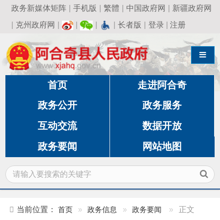
政务新媒体矩阵
|
手机版
|
繁體
|
中国政府网
|
新疆政府网
|
克州政府网
|
|
|
|
长者版
|
登录
|
注册
导航切换
首页
走进阿合奇
政务公开
政务服务
互动交流
数据开放
政务要闻
网站地图
当前位置：
首页
»
政务信息
»
政务要闻
»
正文
当《玛纳斯》走进校园，传统文