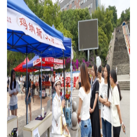
图为：托合那力
·吐逊那力与学生交流现场
活动现场气氛热烈。托合那力
·吐逊那力以质朴
浑厚的唱腔、起伏悠扬的史诗韵律，生动演绎了