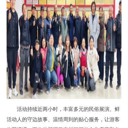
活动持续近两小时，丰富多元的民俗展演、鲜
活动人的守边故事、温情周到的贴心服务，让游客
收获满满，更生动展现了克州深厚的文化底蕴和各
族干部群众赤诚的爱国情怀。
责任编辑：拜合提古丽
分享:
打印本页
关闭窗口
主办：新疆阿合奇县人民政府办公室
承办：新疆阿合奇县政务服务和数字发
展中心
政府网站标识码：6530230001
新公网安备：65302302000001号
新ICP备16001989号