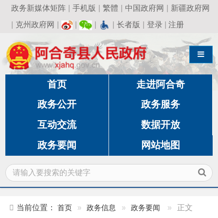
政务新媒体矩阵
|
手机版
|
繁體
|
中国政府网
|
新疆政府网
|
克州政府网
|
|
|
|
长者版
|
登录
|
注册
导航切换
首页
走进阿合奇
政务公开
政务服务
互动交流
数据开放
政务要闻
网站地图
当前位置：
首页
»
政务信息
»
政务要闻
»
正文
为了祖国安定人民安康，此生愿