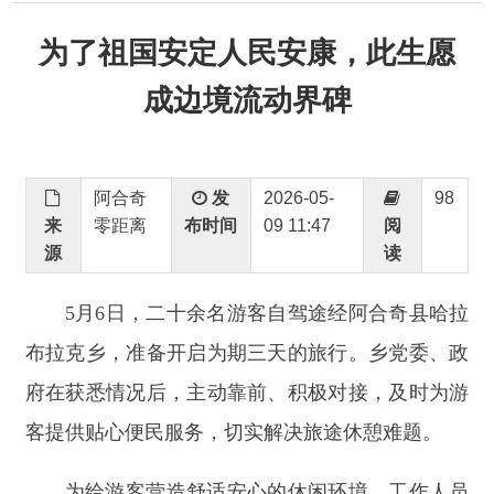
成边境流动界碑
阿合奇
发
2026-05-
98
来
零距离
布时间
09 11:47
阅
源
读
5月6日，二十余名游客自驾途经阿合奇县
哈拉
布拉克乡，准备开启为期三天的旅行。乡党委、政
府在获悉情况后，主动靠前、积极对接，及时为游
客提供贴心便民服务，切实解决旅途休憩难题。
为给游客营造舒适安心
的休闲环境
，工作人员
引导游客将车辆停放至乡政府院内，免费提供宿
舍、热水、卫生间等，全方位做好后勤保障服务，
让远道而来的游客感受到边疆乡镇的温暖与诚意。