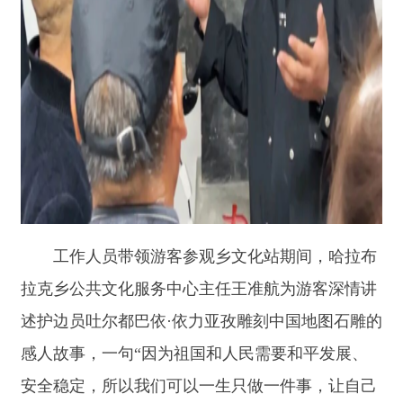
工作人员带领游客参观乡文化站期间，哈拉布
拉克乡公共文化服务中心主任王准航为游客深情讲
述护边员吐尔都巴依
·依力亚孜雕刻中国地图石雕的
感人故事，一句“因为祖国和人民需要和平发展、
安全稳定，所以我们可以一生只做一件事，让自己
活成边境线上的流动界碑！”铿锵有力、直击人
心，生动诠释了“一生只做一件事，我为祖国守边
防”赤诚担当与无私奉献，让在场游客深受触动、
倍感振奋。
游客徐先生感慨：
“前辈扎根边境、默默值
守，后辈接续接力、矢志坚守，一代又一代戍边人
薪火永续、代代相守，你们辛苦了！”