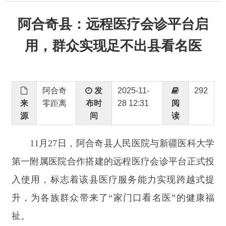
用，群众实现足不出县看名医
阿合奇
发
2025-11-
292
来
零距离
布时
28 12:31
阅
源
间
读
11
月
27
日，阿合奇县人民医院与新疆医科大学
第一附属医院合作搭建的远程医疗会诊平台正式投
入使用，标志着该县医疗服务能力实现跨越式提
升，为各族群众带来了
“
家门口看名医
”
的健康福
祉。
据悉，平台首个受益患者是一名患有
2
年癫痫
病史的群众。此前，因阿合奇县人民医院诊查条件
有限，患者家属已做好前往乌鲁木齐就医的准备，