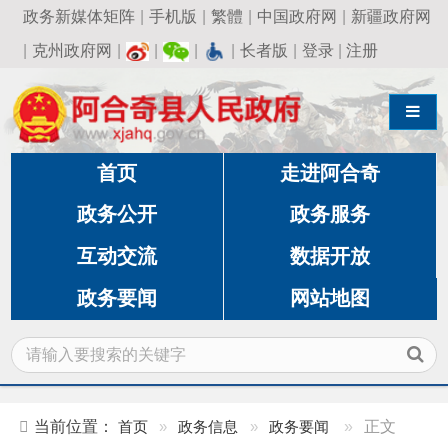
政务新媒体矩阵
|
手机版
|
繁體
|
中国政府网
|
新疆政府网
|
克州政府网
|
|
|
|
长者版
|
登录
|
注册
导航切换
首页
走进阿合奇
政务公开
政务服务
互动交流
数据开放
政务要闻
网站地图
当前位置：
首页
»
政务信息
»
政务要闻
»
正文
阿合奇县：远程医疗会诊平台启