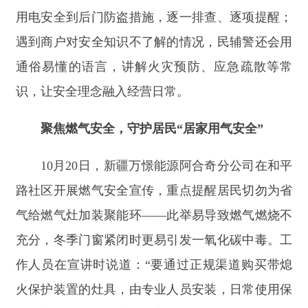
作人员在宣讲时说道：
“
要通过正规渠道购买带熄
火保护装置的灶具，由专业人员安装，日常使用保
持锅底干爽、避免空烧，定期检修才能兼顾节能与
安全。
”
同时，工作人员详解一氧化碳中毒应急处置流
程，发现中毒需立即熄灭火源、切断燃气、开窗通
风，拨打
120
后转移患者至空气清新处并做好保
暖、保持呼吸道通畅。还总结冬季用气三要点，使
用前
“
闻异味、查胶管
”
，使用中
“
常通风、不密
闭
”
，入冬前
“
查烟管、防倒灌
”
，呼吁居民拆除已装
聚能环，牢记
“
通风优先
”
原则守护居家安全。
从偏远牧区的
“
冬窝子
”
到城区热闹的商圈，从
居民温暖的家中到社区的宣传现场，阿合奇县多部