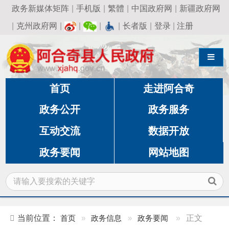
政务新媒体矩阵
|
手机版
|
繁體
|
中国政府网
|
新疆政府网
|
克州政府网
|
|
|
|
长者版
|
登录
|
注册
导航切换
首页
走进阿合奇
政务公开
政务服务
互动交流
数据开放
政务要闻
网站地图
当前位置：
首页
»
政务信息
»
政务要闻
»
正文
冬春守护“不缺位”！阿合奇多部