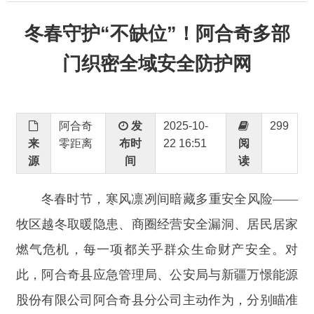
门织密全域安全防护网
阿合奇
发
2025-10-
299
来
零距离
布时
22 16:51
阅
源
间
读
冬春时节，寒风凛冽间暗藏多重安全风险
——
牧区越冬取暖隐患、商圈经营安全漏洞、居民居家
燃气危机，每一项都关乎群众生命财产安全。对
此，阿合奇县应急管理局、公安局与新疆万憬能源
股份有限公司阿合奇县分公司主动作为，分别瞄准
偏远牧区、城区经营场所、居民家庭三大核心场
景，以
“
送教上门、隐患排查、安全宣讲
”
的精准服
务模式，构建起全域覆盖、层层递进的安全保障体