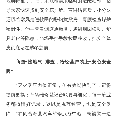
商圈
“
接地气
”
排查，给经营户装上
“
安心安全
阀
”
“
灭火器压力值正常，但有效期快到了，记得
提前更换；车辆维修登记台账要再细化，每一笔业
务都得留好记录，这既是规范经营，也是安全保
障！
”
在阿合奇县汽车维修服务中心，民辅警一边
拿着灭火器仔细检查，一边向店主老杨耐心叮嘱。
近日，县公安局组织民辅警深入辖区企业、商铺，
开展安全生产与治安隐患
“
地毯式
”
排查，用细致服
务为经营户筑牢安全屏障。
在此次排查中，民辅警始终紧扣
“
防风险、除
隐患、保安全
”
的目标，把每一个细节都落到实
处。在汽车维修店，重点检查消防设施是否完好、