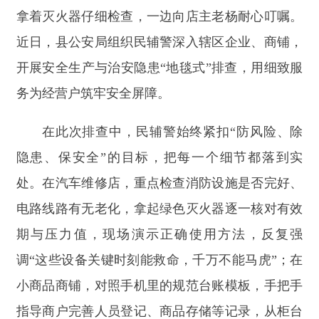
电路线路有无老化，拿起绿色灭火器逐一核对有效
期与压力值，现场演示正确使用方法，反复强
调
“
这些设备关键时刻能救命，千万不能马虎
”
；在
小商品商铺，对照手机里的规范台账模板，手把手
指导商户完善人员登记、商品存储等记录，从柜台
用电安全到后门防盗措施，逐一排查、逐项提醒；
遇到商户对安全知识不了解的情况，民辅警还会用
通俗易懂的语言，讲解火灾预防、应急疏散等常
识，让安全理念融入经营日常。
聚焦燃气安全，守护居民
“
居家用气安全
”
10
月
20
日，新疆万憬能源阿合奇分公司在和平
路社区开展燃气安全宣传，重点提醒居民切勿为省
气给燃气灶加装聚能环
——
此举易导致燃气燃烧不
充分，冬季门窗紧闭时更易引发一氧化碳中毒。工