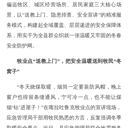
系，用实干为全县群众织就一张温暖又牢固的冬春
安全防护网。
牧业点
“
送教上门
”
，把安全温暖送到牧民
“
冬
窝子
”
“
冬天烧煤取暖，烟筒一定要装防风帽，晚上
窗户也得留条缝通风，宁可冷一点，也不能让煤
烟
‘
钻
’
进屋子！
”
在喀拉吐鲁克牧业点的宣讲现场，
应急管理局干部用牧民熟悉的方言，反复强调冬季
取暖安全要点。近日，县应急管理局联合地震服务
中心组建的宣传小分队，深入
色帕巴依乡喀拉吐鲁
克牧业点、南山牧业点，
为牧民送上量身定制的防
灾减灾与冬季取暖安全
“
必修课
”
。
眼下正是牧民筹备越冬的关键节点，牧业点地