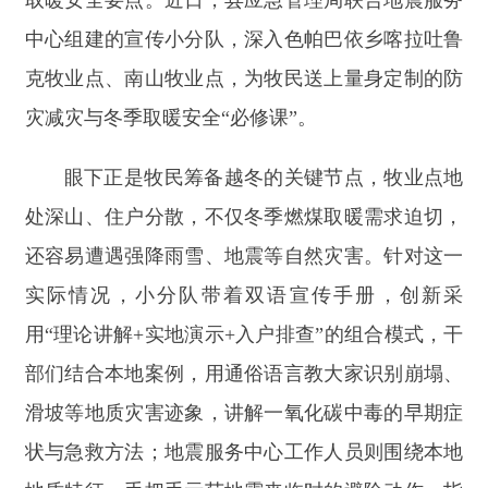
处深山、住户分散，不仅冬季燃煤取暖需求迫切，
还容易遭遇强降雨雪、地震等自然灾害。针对这一
实际情况，小分队带着双语宣传手册，创新采
用
“
理论讲解
+
实地演示
+
入户排查
”
的组合模式，干
部们结合本地案例，用通俗语言教大家识别崩塌、
滑坡等地质灾害迹象，讲解一氧化碳中毒的早期症
状与急救方法；地震服务中心工作人员则围绕本地
地质特征，手把手示范地震来临时的避险动作，指
导大家快速找到安全庇护所。宣讲结束后，小分队
还顶着寒风走进牧民的彩钢抗震房，弯腰检查煤炉
密封性、伸手查看烟道通畅度，遇到烟囱松动、炉
具老化等隐患，当场手把手教牧民整改，把安全隐
患彻底堵在越冬之前。