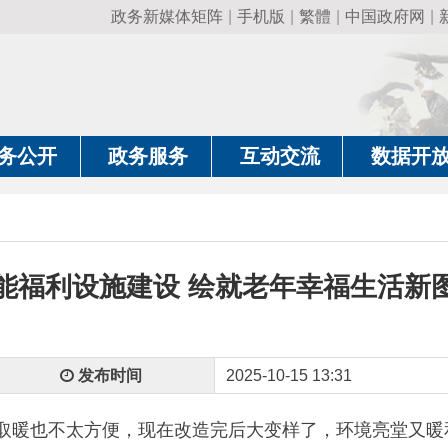
政务新媒体矩阵
|
手机版
|
繁體
|
中国政府网
|
新疆政府网
|
克
政务服务
互动交流
数据开放
政务要
利设施建设 绘就老年幸福生活新图景
发布时间
2025-10-15 13:31
不太方便，现在改造完后大变样了，环境亮堂又暖和，能在这吃
刚放下台球杆的艾山土尔
·
阿曼吐尔脸上洋溢着幸福的笑容，和同