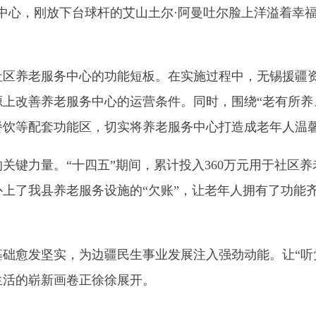
服务中心的功能短板。在实施过程中，无锡援疆资金重点投向场
养老服务中心的运营条件。同时，围绕
“
老有所养、老有所依、
套功能区，切实将养老服务中心打造成老年人温馨的
“
第二个家
”
量。
“
十四五
”
期间，累计投入
360
万元用于社区养老服务中心等
县养老服务设施的
“
欠账
”
，让老年人拥有了功能齐全、环境舒心
坚实，为边疆民生事业发展注入强劲动能。让
“听党话、感党恩
新画卷正徐徐展开。