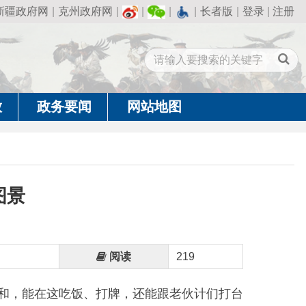
州政府网
|
|
|
|
长者版
|
登录
|
注册
闻
网站地图
阅读
219
饭、打牌，还能跟老伙计们打台
伴们畅谈着如今的美好生活，