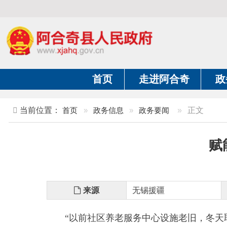
首页
走进阿合奇
政务公开
当前位置：
首页
»
政务信息
»
政务要闻
»
正文
赋能福
来源
无锡援疆
“
以前社区养老服务中心设施老旧，冬天取暖也
球，日子过得别提多舒心！
”
在社区养老服务中心，
言语间满是对援疆政策的感激之情。