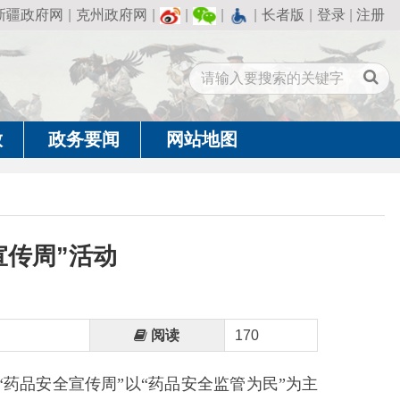
州政府网
|
|
|
|
长者版
|
登录
|
注册
闻
网站地图
动
阅读
170
周”以“药品安全监管为民”为主