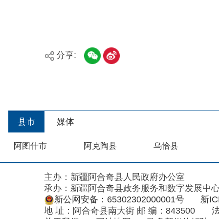
县市
媒体
阿图什市
阿克陶县
乌恰县
主办：新疆阿合奇县人民政府办公室
承办：新疆阿合奇县政务服务和数字发展中心
政
新公网安备：65302302000001号
新ICP备160
地 址：阿合奇县南大街 邮 编：843500
法律声明
关于我们
网站地图
政务新媒体矩阵
阿合奇县网信办监督电话：0908-5620663