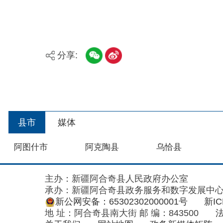
阿图什市
阿克陶县
乌恰县
主办：新疆阿合奇县人民政府办公室
承办：新疆阿合奇县政务服务和数字发展中心
政
新公网安备：65302302000001号
新ICP备160
地 址：阿合奇县南大街 邮 编：843500
法律声明
关于我们
网站地图
政务新媒体矩阵
阿合奇县网信办监督电话：0908-5620663