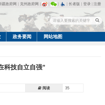
州政府网
|
|
|
|
长者版
|
登录
|
注册
闻
网站地图
立自强”
阅读
35
社会主义现代化强国，关键在